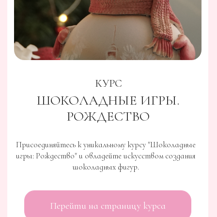
рекомендациями по хранению, чтобы
упростить вам процесс изготовления
конфет.
03
Это 15 легенд-презентаций, как родилась
идея конфеты, которую ваши клиенты не
только запомнят, но и будут
пересказывать своим близким.
04
Это урок по сборке собственных
коробочек, чтобы придать достойную
оправу вашим кондитерским шедеврам.
05
Это урок по красивой фотографии, чтобы
с гордостью вести Instagram и показывать
всем свою виртуальную витрину
06
И, конечно, это наш базовый курс для
начинающих “Шоколадный Start” в котором
мы собрали для вас массу информации о
выборе и темперированию шоколада,
окрашивании какао-масла и шоколада,
выборе оборудования для окрашивания!
КУРС