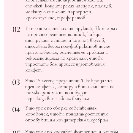
FOXCLAB
КУРС
ШОКОЛАДНАЯ
ОТКРЫТКА. ЦВЕТЫ
01
В этом курсе 5 модулей, которые
помогут вам начать создавать
цветочный декор с помощью технологии
шоколадная открытка и объёмный
шоколадные цветы.
FOXCLAB