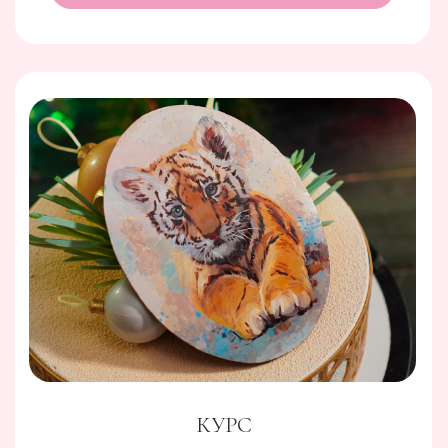
ШОКОЛАДНАЯ ОТКРЫТКА.
НОВОГОДНЯЯ
01
Вы научитесь создавать уникальные
шоколадные открытки в новогодней
тематике, не требуя предварительных
навыков в рисовании. Курс включает
разнообразные техники рисования,
вдохновленные праздничным сезоном, такие
как открытки 'Снеговик', 'Тигренок',
'Варежки', и 'Советская открытка'.
02
Каждый урок включает пошаговые
инструкции и поддержку на протяжении
года. Успешное выполнение курса позволит
не только увеличить доходы от продажи
кондитерских изделий, но и создать
собственное портфолио шоколадных
открыток, идеально подходящих для
новогоднего и рождественского сезона.
РЕЦЕПТУРНЫЕ КУРСЫ
ШИКАРНЫЕ ЗИМНИЕ КЕКСЫ