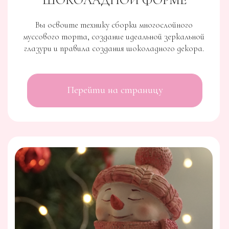
05
И, конечно, это наш базовый курс для
начинающих “Шоколадный Start” в
котором мы собрали для вас массу
информации о выборе и темперированию
шоколада, окрашивании какао-масла и
шоколада, выборе оборудования для
окрашивания!
КУРС
ШОКОЛАДНЫЕ КОНФЕТЫ
01
15 техник окрашивания какао-маслом для
разных типов конфет (нарезных и
корпусных) с использованием кистей,
спонжей, кондитерских насадок, пальцев,
маскирующих лент, аэрографа,
краскопульта, трафаретов
02
15 технологических инструкций, в которых
не просто рецепты начинок, каждая
инструкция оснащена картой вкусов,
итоговым весом полуфабрикатов после
приготовления, расчетными сроками и