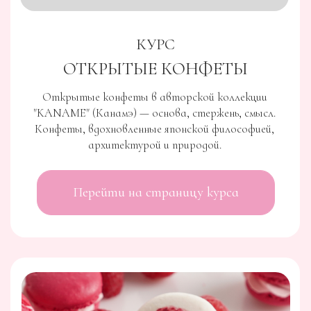
КУРС
ШОКОЛАДНЫЙ START
Самый важный и полезный курс
для тех кто
хочет разобраться с шоколадом
.
5 модулей, работа с темперированием,
окрашиванием и многим другим, чтобы начать
"дружбу" с шоколадом
Перейти на страницу курса