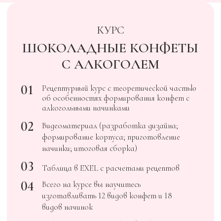
FOXCLAB
КУРСЫ
ШОКОЛАДНАЯ ОТКРЫТКА.
БАЗОВАЯ И ШОКОЛАДНАЯ
ОТКРЫТКА. ПРОДВИНУТАЯ
01
Шоколадная открытка - Базовый курс:
Этот курс включает 4 урока,
нацеленных на создание базовой
шоколадной открытки. В рамках курса
предоставляется обучение по семиотике
и продаже открыток. Участникам курса
доступна программа курса в течение
года, а также возможность общения в
чате базового курса. Курс также
предоставляет обратную связь в
течение 365 дней​​.
02
Шоколадная открытка - Продвинутый
курс:
Продвинутый курс состоит из 5 уроков,
направленных на создание продвинутых
шоколадных открыток. Включает урок