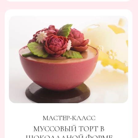
КУРС
ШОКОЛАДНЫЕ КОНФЕТЫ
С АЛКОГОЛЕМ
01
Рецептурный курс с теоретической частью
об особенностях формирования конфет с
алкогольными начинками
02
Видеоматериал (разработка дизайна;
формирование корпуса; приготовление
начинки; итоговая сборка)
03
Таблица в EXEL с расчетами рецептов
04
Всего на курсе вы научитесь
изготавливать 12 видов конфет и 18
видов начинок