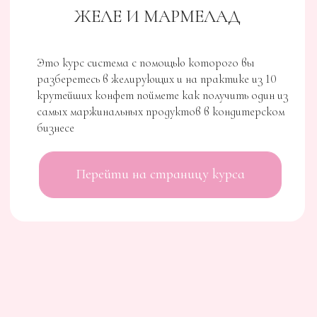
03
И это более 35 рецептов печенья (вместо 20,
заявленных ранее) с совершенно разными
вкусами, текстурами и ингредиентами, а
также рецепты маршмеллоу, марципана и
цукатов.
04
Это урок по сборке собственных
коробочек, чтобы придать достойную
оправу вашим кондитерским шедеврам.
FOXCLAB
КУРС
ИДЕАЛЬНЫЙ MACARONS
01
Теория меренги - вводный курс про работу
с яйцами
02
Итальянская меренга, Французская
меренга, Швейцарская меренга
03
Приготовление начинок, сборка и
декорирование, список ингредиентов и
краткое описание свойств, список
инвентаря и инструментов, сравнение,
выбор лучшего
04
Разбор - ошибок и причины