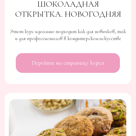
И РОЖДЕСТВЕНСКИЕ
СЛАДОСТИ
01
Вы научитесь создавать лучшие образцы
европейской рождественской классики в
современном облике.
02
Под руководством опытных
преподавателей Ольги Пениоза и Алёны
Спириной, вы откроете для себя более 20
рецептов мировых рождественских
сладостей и освоите приготовление 10
видов кексов.
03
Всего на курсе вы научитесь
изготавливать 12 видов конфет и 18
видов начинок
04
Помимо этого, вас ждет поддержка и
ответы на ваши вопросы в течение 365
дней, а доступ к видеозаписям и рецептам
сохранится у вас навсегда.
FOXCLAB