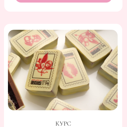
01
ШокУми покажет вам, как
превратить простую плитку
шоколада в произведение искусства.
02
Курс "ШокУми" будет состоять из 5-ти
уроков по созданию 5 разных плиток и
начинкам для этих плиток.
FOXCLAB
КУРС
ВСЕ СЕКРЕТЫ ПЕЧЕНЬЯ
01
Это 1 большой урок с глубоким погружением
в технологии работы с печеньем. Именно
здесь вы получите ответы на вопросы:
«почему не получалось раньше», «как
добиться нужной текстуры» и «о каких
секретах знают профи, которых нет ни в
книгах, ни в интернете»
02
Это 4 видео-урока отработки наиболее
сложных рецептов, чтобы вы увидели,
насколько нюансы, сказанные в первом
уроке, влияют на конечный результат.