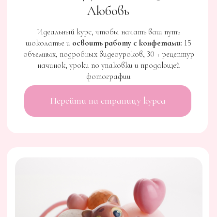
КУРС ПО ШОКОЛАДНЫМ ПЛИТКАМ
ШОКУМИ
5 детальных уроков, авторские техники,
премиальные текстуры и начинки — всё, чтобы вы
создавали
уникальные шоколадные плитки
,
которые хочется не только попробовать, но и
купить!
Освойте секреты шоколатье, начните выпускать
плитки, которые выделяются
.
Перейти на страницу курса