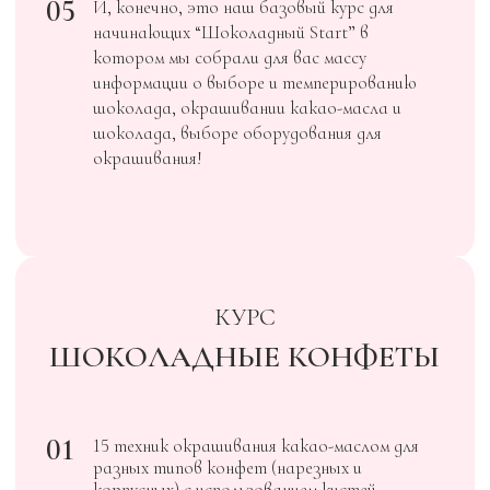
по упаковке и применению открыток в
витрине, а также по семиотике и
продаже открыток. Участники
получают доступ к программе курса на
год, могут общаться в чате
продвинутого курса и имеют право на
обратную связь в течение 365 дней​
FOXCLAB
КУРС
ШОКОЛАДНЫЕ ИГРЫ
ДЕТСТВО
01
14 уроков для начинающих и
продолжающих кондитеров шоколатье,
которые помогут вам освоить новые
навыки работы с шоколадом и начать
создавать премиальные шоколадные
композиции.