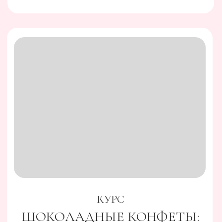
КУРС
ШОКОЛАДНЫЕ КОНФЕТЫ:
Любовь
Идеальный курс, чтобы начать ваш путь
шоколатье и
освоить работу с конфетами:
15
объемных, подробных видеоуроков, 30 + рецептур
начинок, уроки по упаковки и продающей
фотографии
Перейти на страницу курса