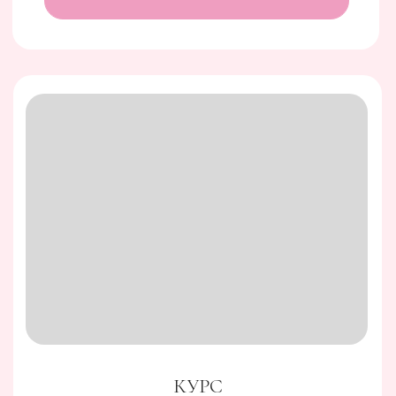
КУРС
ШОКОЛАДНАЯ
ОТКРЫТКА. НОВОГОДНЯЯ
Этот курс идеально подходит как для новичков, так
и для профессионалов в кондитерском искусстве
Перейти на страницу курса