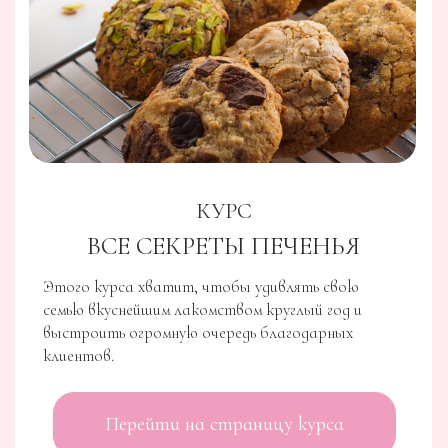
КУРС
ШОКОЛАДНЫЕ ИГРЫ.
РОЖДЕСТВО
01
Под руководством Олега Хотько и Ольги
Пениоза, вы научитесь всему, от создания
простых форм до эксклюзивных
шоколадных арт-объектов.
02
Курс стартует 16 ноября и предлагает
индивидуальные разборы работ,
позволяющие не только удивлять своим
мастерством, но и хорошо
зарабатывать на своем умении.
03
Не упустите шанс преобразить свой
талант в профессиональное мастерство и
создавать неповторимые шоколадные
изделия для этого рождественского сезона
FOXCLAB
КУРС ПО ШОКОЛАДНЫМ
ПЛИТКАМ
ШОКУМИ