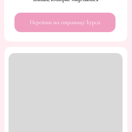
КУРС
ИДЕАЛЬНЫЙ MACARONS
Это объёмная программа с сопровождением и
отработкой материалов, которая включает
в себя не только технологию создания
макарон, но и сопутствующие мега-полезные
интенсивы и курсы.
Перейти на страницу курса