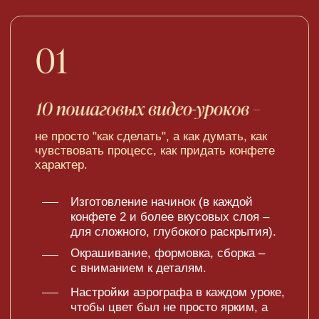
то, о чём редко говорят, но что делает
продукт сильнее
Фотография конфет – как передать
текстуру, блеск, настроение.
Формирование легенды (истории) о
конфете – как создать не просто
сладость, а идею, которая захватит
клиента.
Подарочная упаковка – ваши конфеты
должны быть не просто вкусными, а
достойными восхищения.
Чат со студентами в Telegram,
куратором и мной – бессрочный
доступ.
Курс "Шоколадный старт" в