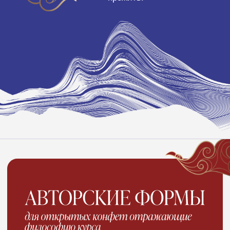
ENSŌ
ЭНСО