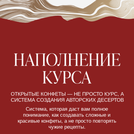
для автоматических расчётов
Вся информация о каждом ингредиенте –
содержание сухих веществ, уровень
сладости, баланс жиров и воды.
Автоматический расчёт – таблица
сама пересчитывает показатели для
каждого рецепта, чтобы начинки были
стабильными.
Формирование себестоимости – вы
сможете посчитать затраты на сырьё
без сложных ручных расчётов.
Гибкость – можно автоматически
пересчитать рецепт на любое нужное
количество.