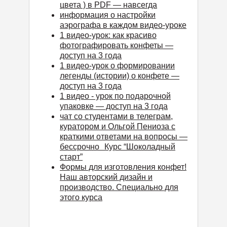
цвета ) в PDF — навсегда
информация о настройки
аэрографа в каждом видео-уроке
1 видео-урок: как красиво
фотографировать конфеты —
доступ на 3 года
1 видео-урок о формировании
легенды (истории) о конфете —
доступ на 3 года
1 видео - урок по подарочной
упаковке — доступ на 3 года
чат со студентами в телеграм,
куратором и Ольгой Пениоза с
краткими ответами на вопросы —
бессрочно Курс “Шоколадный
старт”
Формы для изготовления конфет!
Наш авторский дизайн и
производство. Специально для
этого курса