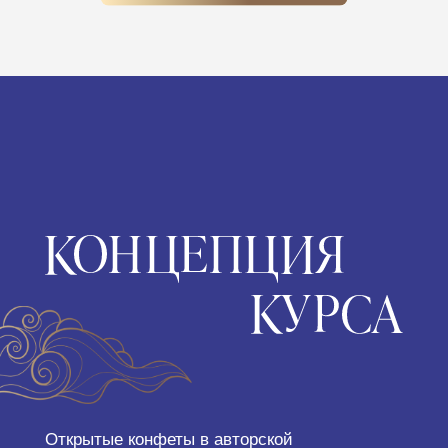
Открытые конфеты в авторской
коллекции "KANAME" (Канамэ)
— основа, стержень, смысл
Конфеты, вдохновленные
японской философией,
архитектурой и природой.
Каждая конфета —
отдельный символ и
момент, который можно
прожить.