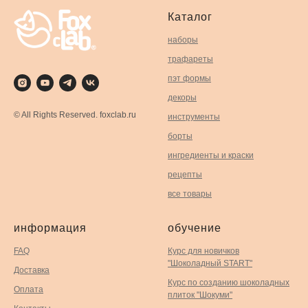
Каталог
наборы
трафареты
пэт формы
декоры
© All Rights Reserved. foxclab.ru
инструменты
борты
ингредиенты и краски
рецепты
все товары
информация
обучение
FAQ
Курс для новичков
"Шоколадный START"
Доставка
Курс по созданию шоколадных
Оплата
плиток "Шокуми"