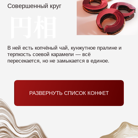
с вниманием к деталям.
Настройки аэрографа в каждом уроке,
чтобы цвет был не просто ярким, а
живым.
и инструкции, которые остаются с
вами навсегда
10 PDF с детально проработанными
рецептурами.
10 инструкций по окраске (рецепты
цвета), чтобы создать собственную
палитру.