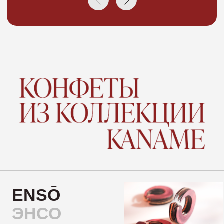
ОТКРЫТЫЕ КОНФЕТЫ — НЕ ПРОСТО КУРС, А
СИСТЕМА СОЗДАНИЯ АВТОРСКИХ ДЕСЕРТОВ
Система, которая даст вам полное
понимание, как создавать сложные и
красивые конфеты, а не просто повторять
чужие рецепты.
не просто "как сделать", а как думать, как
чувствовать процесс, как придать конфете
характер.
Изготовление начинок (в каждой
конфете 2 и более вкусовых слоя –
для сложного, глубокого раскрытия).
Окрашивание, формовка, сборка –