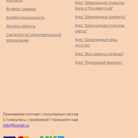
Контакты
Курс "Шоколадная открытка
База и Продвинутый"
Возврат товаров
Курс "Шоколадные конфеты"
Конфендициальность
Курс "Шоколадная открытка
Договор оферты
цветы"
Сведения об образовательной
Курс "Шоколадные игры
организации
детство"
Курс "Все секреты печенья"
Курс "Идеальный макарон"
Принимаем платежи с популярных систем.
Столкнулись с проблемой? Напишите нам
info@foxclab.ru