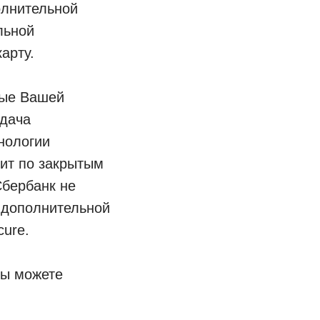
олнительной
льной
арту.
ные Вашей
едача
нологии
ит по закрытым
Сбербанк не
 дополнительной
cure.
Вы можете