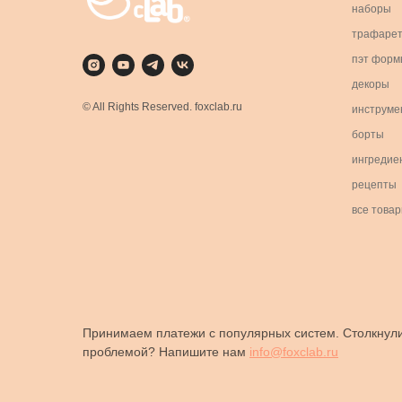
наборы
трафаре
пэт форм
декоры
© All Rights Reserved. foxclab.ru
инструме
борты
ингредие
рецепты
все това
Принимаем платежи с популярных систем. Столкнули
проблемой? Напишите нам
info@foxclab.ru