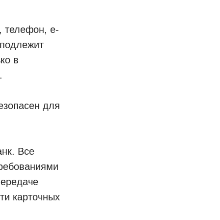
 телефон, e-
 подлежит
ко в
.
езопасен для
нк. Все
требованиями
 передаче
ти карточных