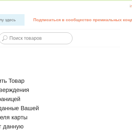
i
лу здесь
Подписаться в сообщество премиальных кон
ить Товар
тверждения
раницей
 данные Вашей
еля карты
т данную