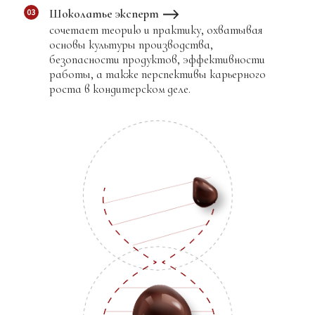
Чек лист
“Примеры доступных профессий”
Доп. Файл
“Отличительные черты
профессионального шоколатье”
Доп. Файл
“Кто может выступать в роли
заказчика”
02
Видео лекция:
Химический состав сырья.
Таблица:
Введение в микробиологию.
03
Видео лекция:
Санитарные нормы.
Правила хранения сырья и
полуфабрикатов.
Доп. Файл
“Введение в микробиологию”
Доп. Файл
“Безопасность пищевых
продуктов”
04
Видео лекция:
Основы безопасности на
производстве
Чек лист
“Правила работы с
оборудованием”