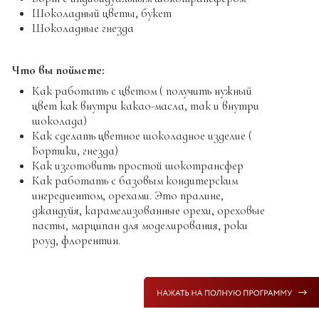
05
Практический видеоурок:
Шоколадный
маршмеллоу
Доп. Файл
Воздушный маршмеллоу на
сиропе Da Vinci Блю Курасао
06
Практический видеоурок:
Зефир с
шоколадом.
07
Практический видеоурок:
Нуга мягкая -
туррон
08
Практический видеоурок:
Рисование
цветным шоколадом.
09
Практический видеоурок:
Изготовление
декора имитирующего мрамор, гранит,
травертин.
10
Видео лекция:
Введение в мир
аэрированных начинок
Базовый рецепт Пралине, миндаль и
фундук