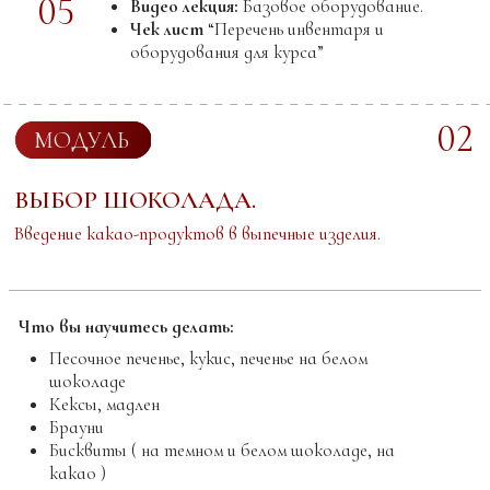
03
МОДУЛЬ
ТЕМПЕРИРОВАНИЕ. ПОКРЫТИЯ.
Что вы научитесь делать:
Велюр. Текстурное покрытие на базе
шоколада
Глазурь (шоколадная хрустящая, шоколадная
пластичная, шоколадная с текстурными
добавками, зеркальная на базе шоколада,
глазурь – ганаш с блеском)
Текстуры из шоколада
Изготавливать тонкий декор на силиконовом
коврике, низкие температуры
Что вы поймете:
Как при помощи покрытий сделать изделия
привлекательными
Разберетесь в покрытиях на основе шоколада,
ганашевой глазури и зеркальной глазури на
основе шоколада