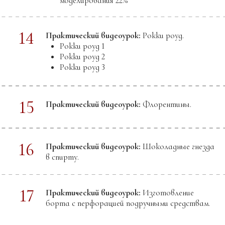
Ганаш с фруктовым или ягодным пюре
Ганаш из темного/молочного шоколада с
зеленым чаем
Ганаш на молочном шоколаде с кокосовым
фондантом
Базовый ганаш для нарезных конфет на белом
шоколаде:
Ганаш карамельно-персиковый на белом
шоколаде
Ганаш "Кремовый ликер с кофе" на белом
шоколаде (без алкоголя)
Декорирование трюфеля
Что вы поймете:
Принципы создания плотных ганашей для
трюфельных и нарезных конфет
Правила адаптации рецептов ганаша под свои
задачи
Как покрыть шоколадом трюфели и нарезные
конфеты
01
Теория ганаша. Твердый ганаш для конфет: