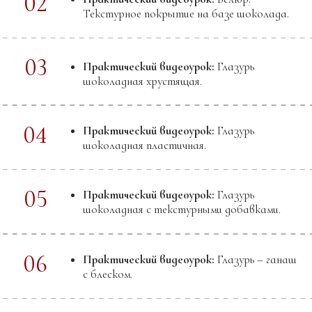
17
Практический видеоурок:
Изготовление
борта с перфорацией подручными средствам.
18
Практический видеоурок:
Изготовление
простого шокотрансфера.
19
Практический видеоурок:
Изготовление
борта с индивидуальным шокотрансфером.
20
Практический видеоурок:
Бонусный урок
"Ангел"
05
МОДУЛЬ
СБИВНЫЕ И КРЕМОВО-
СБИВНЫЕ НАЧИНКИ.
Покрасочное оборудование для нанесения
какао-масла и шоколада
Что вы научитесь делать:
Шоколадное птичье молоко