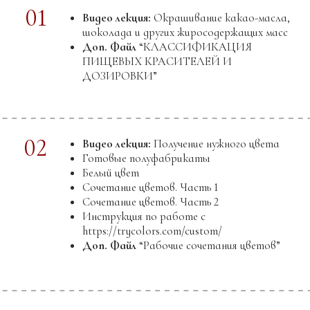
Начинка на основе пралине
Доп. Файл
“Пралине”
11
Теория Меренги:
Видео лекция:
Яйцо
Доп. Файл
“Меренга яйцо”
Видео лекция:
Пена
Доп. Файл.
“Меренга пена”
Видео лекция + Практический видеоурок:
Французская меренга
Доп. Файл.
“Французская меренга”
Видео лекция + Практический видеоурок:
Швейцарская меренга
Доп. Файл.
“Швейцарская меренга”
Видео лекция + Практический видеоурок:
Итальянская меренга
Доп. Файл.
“Итальянская меренга”
06
МОДУЛЬ
ШОКОЛАДНАЯ КАРАМЕЛЬ, ФАДЖ