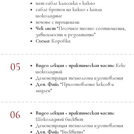
Что вы поймете:
Как работать с цветом ( получить нужный
цвет как внутри какао-масла, так и внутри
шоколада)
Как сделать цветное шоколадное изделие (
Бортики, гнезда)
Как изготовить простой шокотрансфер
Как работать с базовым кондитерским
ингредиентом, орехами. Это пралине,
джандуйя, карамелизованные орехи, ореховые
пасты, марципан для моделирования, роки
роуд, флорентин.
01
Видео лекция:
Окрашивание какао-масла,
шоколада и других жиросодержащих масс
Доп. Файл
“КЛАССИФИКАЦИЯ
ПИЩЕВЫХ КРАСИТЕЛЕЙ И
ДОЗИРОВКИ”
02
Видео лекция:
Получение нужного цвета
Готовые полуфабрикаты
Белый цвет