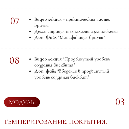
Сочетание цветов. Часть 1
Сочетание цветов. Часть 2
Инструкция по работе с
https://trycolors.com/custom/
Доп. Файл
“Рабочие сочетания цветов”
03
Практический видеоурок:
Изготовление
лепестков, листьев из тонированного
шоколада.
04
Практический видеоурок:
Изготовление
шоколадных цветов
05
Видео лекция:
Орехи в кондитерских
изделиях.
Доп. Файл
“Орехи в кондитерских
изделиях”
06
Видео лекция :
Пралине.
07
Видео лекция:
Джандуйя.