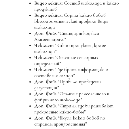
04
Практический видеоурок:
Глазурь
шоколадная пластичная.
05
Практический видеоурок:
Глазурь
шоколадная с текстурными добавками.
06
Практический видеоурок:
Глазурь – ганаш
с блеском.
07
Практический видеоурок:
Глазурь
зеркальная на базе шоколада.
08
Практический видеоурок:
Текстуры из
шоколада.
09
Практический видеоурок:
Изготовление
тонкого декора на силиконовом ковре,
низкие температуры.
10
Видео лекция:
Глазирование и покрытие.