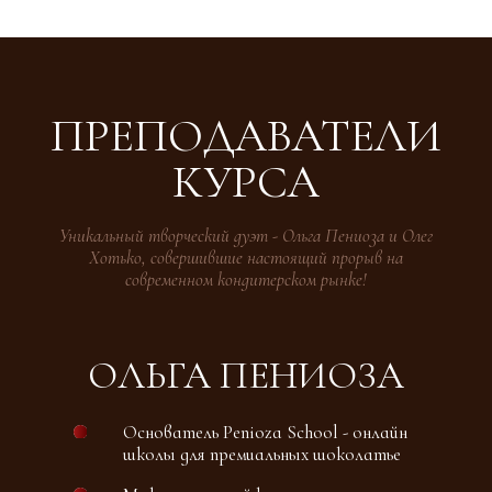
ОЛЕГ ХОТЬКО
Со-основатель Penioza School - онлайн
школу для премиальных шоколатье
Прошел стажировку в США
Основатель бренд-бюро
Со-основатель витражной мастерской