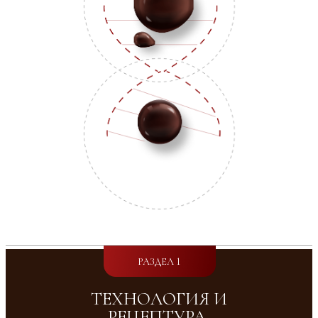
05
Видео лекция:
Базовое оборудование.
Чек лист
“Перечень инвентаря и
оборудования для курса”
02
МОДУЛЬ
ВЫБОР ШОКОЛАДА.
Введение какао-продуктов в выпечные изделия.
Что вы научитесь делать:
Песочное печенье, кукис, печенье на белом
шоколаде
Кексы, мадлен
Брауни
Бисквиты ( на темном и белом шоколаде, на
какао )
Что вы поймете:
Как выбрать шоколад под свои задачи.
Как применять шоколад вместе с другими
ингредиентами в разных изделиях на примере
бисквита. ( Бисквит это основной
полуфабрикат в деятельности любого
кондитера)