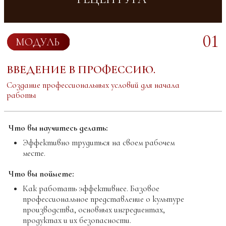
Как можно изменить рецепт на примере
бисквитах. Вы начнете разбираться в том, как
работает рецепт, и как можно в базовый
рецепт бисквита ввести какао или шоколад,
чтобы получить новые рецепты.
01
Выбор шоколада.
Видео лекция:
Что такое шоколад
Видео лекция:
Состав шоколада и какао
продуктов.
Видео лекция:
Сорта какао бобов.
Вкусоароматический профиль. Виды
шоколада
Доп. Файл
“Стандарт кодекса
Алиментариус”
Чек лист
“Какао продукты, кроме
шоколада”
Чек лист
“Описание сенсорных
определений”
Чек лист
“Где брать информацию о
составе шоколада”
Доп. Файл
“Правила проведения
дегустации”
Доп. Файл
“Отличие ремесленного и
фабричного шоколада”