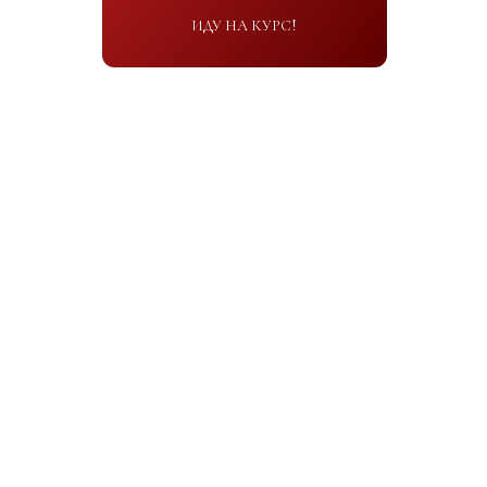
ПРЕПОДАВАТЕЛИ
КУРСА
Уникальный творческий дуэт - Ольга Пениоза и Олег
Хотько, совершившие настоящий прорыв на
современном кондитерском рынке!
ОЛЬГА ПЕНИОЗА
Основатель Penioza School - онлайн
школы для премиальных шоколатье
Международный консультант по
кондитерскому искусству
Соавтор книги "Кондитерская
витрина. Продажи на миллион"