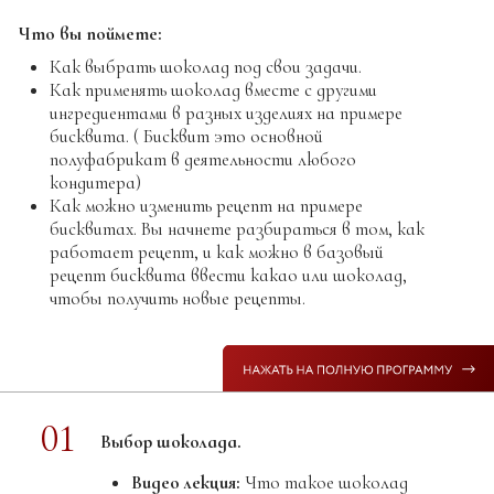
Как работать с разными велюрами
Как правильно глазировать
Как покрытие увеличивает срок хранения
изделий
Как сделать свой первый простой шоколадный
декор
01
Темперирование:
Видео лекция:
Различные методы, условия
прекристаллизации, условия
стабилизации.
Чек лист
“Методы темперирования”
Чек лист
“Проблемы и причины”
02
Практический видеоурок:
Велюр.
Текстурное покрытие на базе шоколада.
03
Практический видеоурок:
Глазурь
шоколадная хрустящая.