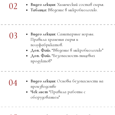
Чек лист
“Песочное тесто: соотношения,
зависимости и результаты”
Схема:
Коробка
05
Видео лекция + практическая часть:
Кекс
шоколадный
Демонстрация технологии изготовления
Доп. Файл
“Приготовление кексов и
мадлен”
06
Видео лекция + практическая часть:
Шоколадный бисквит
Демонстрация технологии изготовления
Доп. Файл
“Бисквиты”
07
Видео лекция + практическая часть:
Брауни
Демонстрация технологии изготовления
Доп. Файл
“Модификация брауни”
08
Видео лекция
“Продвинутый уровень
создания бисквита”
Доп. файл
“Введение в продвинутый
уровень создания бисквит”