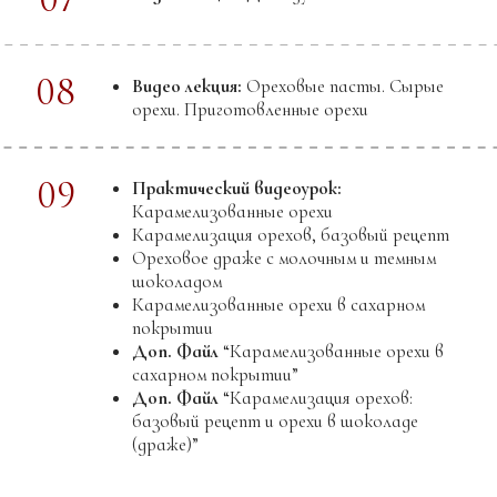
01
Видео лекция:
Лекция о сиропах.
02
Практический видеоурок:
Карамель
соленая, тоффи
03
Практический видеоурок:
Карамель на
темном шоколаде
04
Практический видеоурок:
Карамель на
молочном шоколаде
05
Практический видеоурок:
Фадж
06
Практический видеоурок:
Сборное
кондитерское изделие «Сатурн»
07
Практический видеоурок:
Изготовление
спиралей