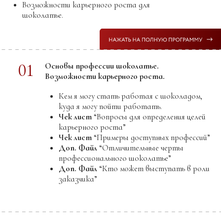
Доп. Файл
“Страны где выращивают
прекрасные какао-бобы”
Доп. Файл
“Вкусы какао бобов по
странам произрастания”
02
Видео лекция:
Применение шоколада и
какао продуктов в базовых видах теста.
Чек лист
“Демонстрация изменения
рецепта”
Доп. Файл
“Формулы используемые при
перерасчете какао содержащих
продуктов”
Доп. Файл
“Применение какао
содержащих изделий”
03
Видео лекция:
Теория выпечки.
04
Видео лекция + практическая часть:
Песочное тесто шоколадное
пат сабле классика + какао
сабле бретон на какао + капли
шоколадные
печенье с трещинами