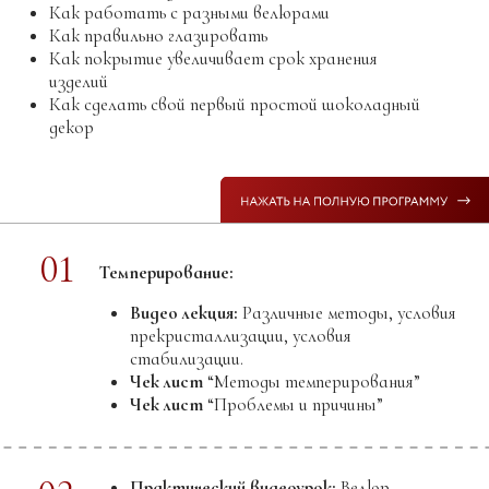
11
Практический видеоурок:
Джандуйя
Джандуйя. Базовый рецепт
Джандуя взбитая
Доп. Файл
“Джандуйя”
12
Практический видеоурок:
Миндальная
паста 50%
13
Практический видеоурок:
Марципан для
моделирования 22%
14
Практический видеоурок:
Рокки роуд.
Рокки роуд 1
Рокки роуд 2
Рокки роуд 3
15
Практический видеоурок:
Флорентины.
16
Практический видеоурок:
Шоколадные гнезда
в спирту.