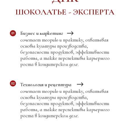
ВВЕДЕНИЕ В ПРОФЕССИЮ.
Создание профессиональных условий для начала
работы
Что вы научитесь делать:
Эффективно трудиться на своем рабочем
месте.
Что вы поймете:
Как работать эффективнее. Базовое
профессиональное представление о культуре
производства, основных ингредиентах,
продуктах и их безопасности.
Возможности карьерного роста для
шоколатье.
01
Основы профессии шоколатье.
Возможности карьерного роста.
Кем я могу стать работая с шоколадом,
куда я могу пойти работать.
Чек лист
“Вопросы для определения целей
карьерного роста”