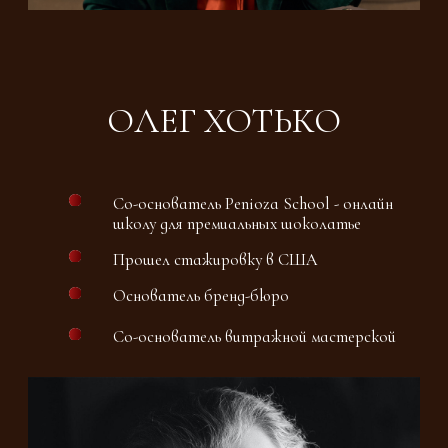
безопасности продуктов, эффективности
работы, а также перспективы карьерного
роста в кондитерском деле.
Технология и рецептура
сочетает теорию и практику, охватывая
основы культуры производства,
безопасности продуктов, эффективности
работы, а также перспективы карьерного
роста в кондитерском деле.
Шоколатье эксперт
сочетает теорию и практику, охватывая
основы культуры производства,
безопасности продуктов, эффективности
работы, а также перспективы карьерного
роста в кондитерском деле.