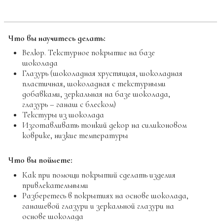
08
Видео лекция:
Ореховые пасты. Сырые
орехи. Приготовленные орехи
09
Практический видеоурок:
Карамелизованные орехи
Карамелизация орехов, базовый рецепт
Ореховое драже с молочным и темным
шоколадом
Карамелизованные орехи в сахарном
покрытии
Доп. Файл
“Карамелизованные орехи в
сахарном покрытии”
Доп. Файл
“Карамелизация орехов:
базовый рецепт и орехи в шоколаде
(драже)”
10
Практический видеоурок:
Пралине
Базовый рецепт Пралине, миндаль и
фундук
Начинка на основе пралине
Доп. Файл
“Пралине”