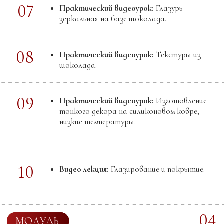
Шоколадный мармелад
Зефир с шоколадом
Нугу мягкую - туррон
Рисовать цветным шоколадом
Изготавливать декор имитирующий мрамор,
гранит, травертин
Итальянскую меренгу
Французскую меренгу
Швейцарскую меренгу
Что вы поймете:
Как создавать начинки с высокой добавленной
стоимостью. Кремовые сбивные начинки на
основе аэрированных текстур
Как добавлять шоколад в воздушные и
аэрированные начинки. Шоколадное птичье
молоко, шоколадный маршмелоу, зефир с
шоколадом, нуга мягкая – туррон
Как рисовать декор цветным шоколадом
Как создавать шоколадные плитки с рисунком
, имитирующим мрамор, гранит, травертин и
другие виды природного камня)
Научитесь разбираться и работать с
краскопультом и аэрографом
Влияние способа изготовления меренги на ее
свойства
Как подобрать ингредиенты и способ
изготовления меренги для различных видов