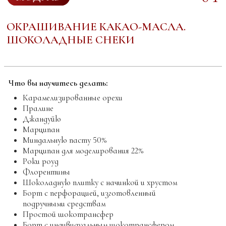
изделий с учетом требований пищевой
безопасности
Принципы изготовления меренги с добавленным
вкусом (вкусовой меренги)
01
Видео лекция:
Сбивные и кремово-сбивные
начинки.
02
Видео лекция:
Введение в мир
аэрированных начинок.
03
Видео лекция:
Компрессор, краскопульт,
аэрограф.
Доп. Файл
“Краскопульты HVLP и LVLP,
что это такое?”
04
Практический видеоурок:
Шоколадное
птичье молоко