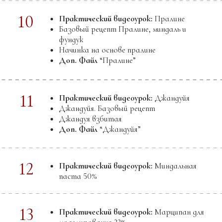
08
Практический видеоурок:
Изготовление
перьев с помощью ножа или мастихина
09
Практический видеоурок:
Изготовление
глянцевого двухстороннего декора
07
МОДУЛЬ
ТЕОРИЯ ГАНАША.
Введение в нарезные конфеты
Что вы научитесь делать:
Базовый ганаш для нарезных конфет на темном
шоколаде:
Ганаш на базе сливочного масла для трюфелей
Ганаш на сливках для отсадки
Ганаш на сливках под рамку
Базовый ганаш для нарезных конфет на молочном
шоколаде:
Ганаш с добавлением яиц