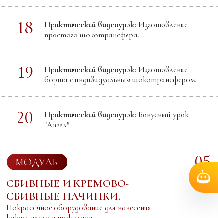
Видео лекция:
Теория ганаша. Твердый
ганаш
Сахар
Чек лист
‘’Восстановление
расслоившегося ганаша”
Чек лист
“Ганаш. Подсластители”
02
Видео лекция:
Покрытия для трюфелей
без корпуса
Доп. Файл
‘’Трюфель с покрытием из
шоколада”
03
Видео лекция + Практический видеоурок:
Трюфель. Базовый ганаш для нарезных
конфет на темном шоколаде
Доп. Файл
“Ганаш для трюфелей на базе
сливочного масла”
Доп. Файл
“Ганаш на сливках для
отсадки”
Доп. Файл
“Ганаш на сливках “под рамку”
Видео лекция + Практический видеоурок: