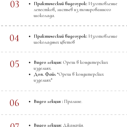
Что вы научитесь делать:
Солёную карамель с кокосовой пастой
Карамель с темным шоколадом
Карамель с молочным шоколадом
Фадж
«Сатурн»- сборное кондитерское изделие
Изготавливать спирали
Изготавливать перья с помощью ножа или
мастихина
Изготавливать глянцевый двухсторонний
декор
Что вы поймете:
Как работать с сахаром и варить сиропы
Какие зависимости нужно знать для создания
карамели
Как на основе сиропов варить карамели
разной плотности ( карамель соленая, тоффи,
карамель с шоколадом, фадж )
Как сделать двухсторонний глянцевый декор,
перья, спирали
Как, используя навыки из предыдущих модулей,
собрать кондитерское изделие. Мини-десерт
«Сатурн»