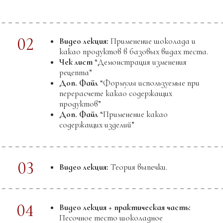
04
МОДУЛЬ
ОКРАШИВАНИЕ КАКАО-МАСЛА.
ШОКОЛАДНЫЕ СНЕКИ
Что вы научитесь делать:
Карамелизированные орехи
Пралине
Джандуйю
Марципан
Миндальную пасту 50%
Марципан для моделирования 22%
Роки роуд
Флорентины
Шоколадную плитку с начинкой и хрустом
Борт с перфорацией, изготовленный
подручными средствам
Простой шокотрансфер
Борт с индивидуальным шокотрансфером
Шоколадный цветы, букет
Шоколадные гнезда