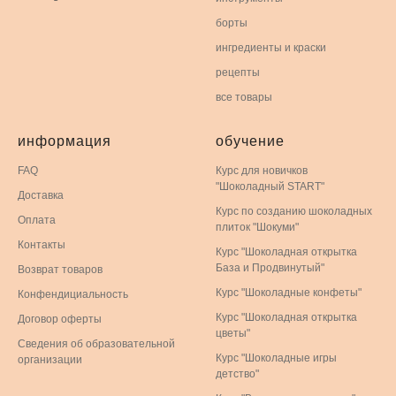
борты
ингредиенты и краски
рецепты
все товары
информация
обучение
FAQ
Курс для новичков
"Шоколадный START"
Доставка
Курс по созданию шоколадных
Оплата
плиток "Шокуми"
Контакты
Курс "Шоколадная открытка
База и Продвинутый"
Возврат товаров
Курс "Шоколадные конфеты"
Конфендициальность
Курс "Шоколадная открытка
Договор оферты
цветы"
Сведения об образовательной
Курс "Шоколадные игры
организации
детство"