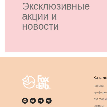
Эксклюзивные
акции и
новости
Катало
наборы
трафаре
пэт форм
декоры