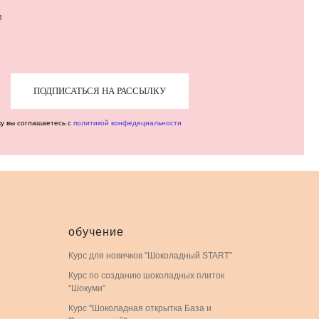
м
ПОДПИСАТЬСЯ НА РАССЫЛКУ
ку вы соглашаетесь с
политикой конфедециальности
обучение
Курс для новичков "Шоколадный START"
Курс по созданию шоколадных плиток
"Шокуми"
Курс "Шоколадная открытка База и