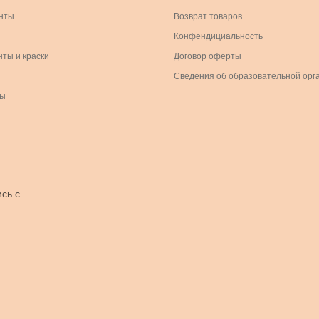
нты
Возврат товаров
Конфендициальность
нты и краски
Договор оферты
Сведения об образовательной орг
ры
сь с