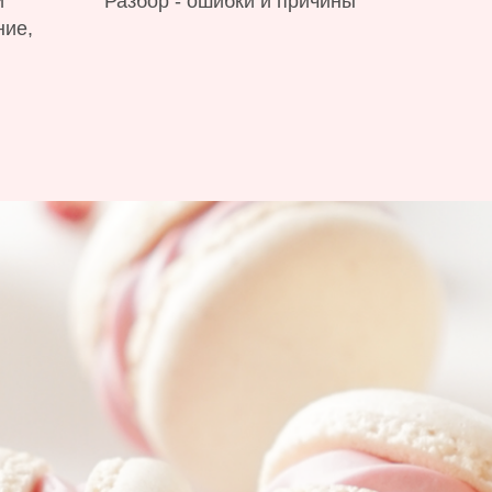
и
Разбор - ошибки и причины
ние,