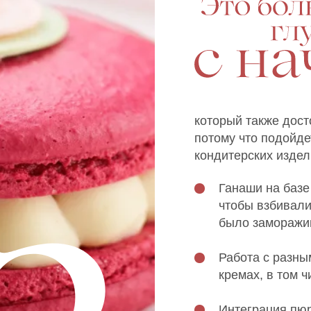
который также дост
потому что подойде
кондитерских издел
Ганаши на базе
чтобы взбивали
было заморажи
Работа с разн
кремах, в том ч
Интеграция пюр