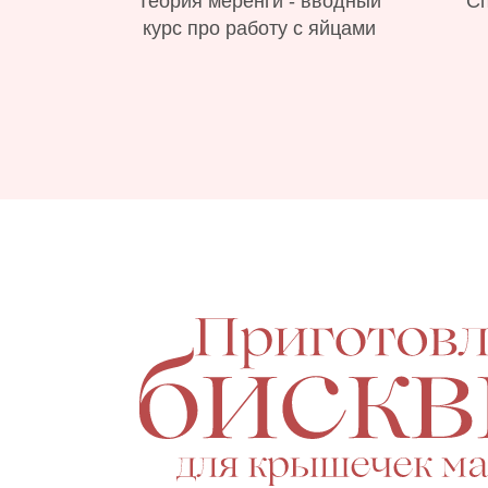
Теория меренги - вводный
Сп
курс про работу с яйцами