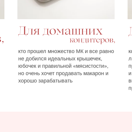
кто прошел множество МК и все равно
к
не добился идеальных крышечек,
л
юбочек и правильной «мясистости»,
п
но очень хочет продавать макарон и
и
хорошо зарабатывать
в
п