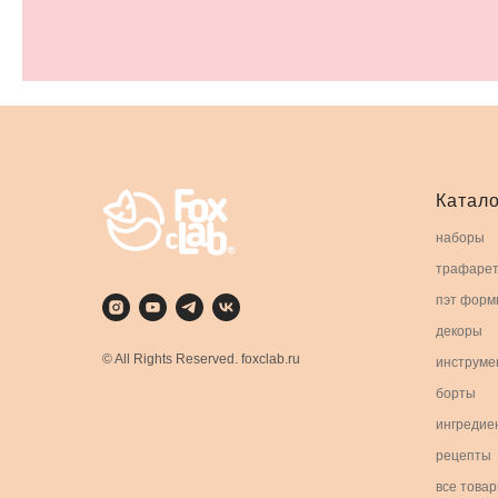
Катало
наборы
трафаре
пэт форм
декоры
© All Rights Reserved. foxclab.ru
инструме
борты
ингредие
рецепты
все това