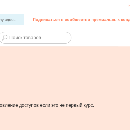
i
лу здесь
Подписаться в сообщество премиальных кон
новление доступов если это не первый курс.