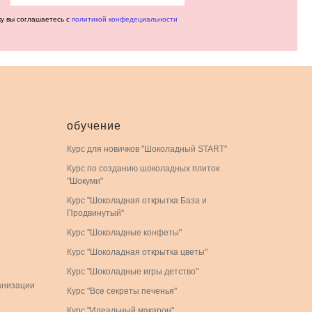
ку вы соглашаетесь с
политикой конфедециальности
обучение
Курс для новичков "Шоколадный START"
Курс по созданию шоколадных плиток
"Шокуми"
Курс "Шоколадная открытка База и
Продвинутый"
Курс "Шоколадные конфеты"
Курс "Шоколадная открытка цветы"
Курс "Шоколадные игры детство"
анизации
Курс "Все секреты печенья"
Курс "Идеальный макарон"