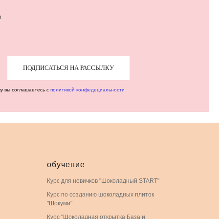
м
ПОДПИСАТЬСЯ НА РАССЫЛКУ
ку вы соглашаетесь с
политикой конфедециальности
обучение
Курс для новичков "Шоколадный START"
Курс по созданию шоколадных плиток
"Шокуми"
Курс "Шоколадная открытка База и