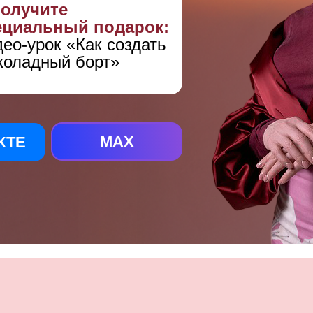
получите
ециальный подарок:
ео-урок «Как создать
коладный борт»
MAX
КТЕ