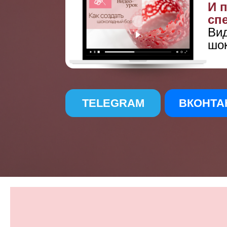
И 
сп
Вид
шо
TELEGRAM
ВКОНТА