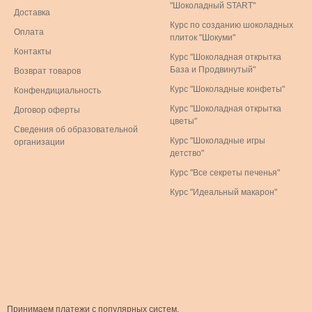
"Шоколадный START"
Доставка
Курс по созданию шоколадных
Оплата
плиток "Шокуми"
Контакты
Курс "Шоколадная открытка
База и Продвинутый"
Возврат товаров
Курс "Шоколадные конфеты"
Конфендициальность
Курс "Шоколадная открытка
Договор оферты
цветы"
Сведения об образовательной
Курс "Шоколадные игры
организации
детство"
Курс "Все секреты печенья"
Курс "Идеальный макарон"
Принимаем платежи с популярных систем.