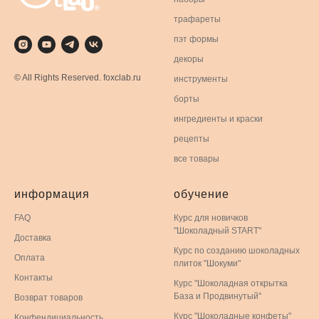
трафареты
пэт формы
декоры
© All Rights Reserved. foxclab.ru
инструменты
борты
ингредиенты и краски
рецепты
все товары
информация
обучение
FAQ
Курс для новичков
"Шоколадный START"
Доставка
Курс по созданию шоколадных
Оплата
плиток "Шокуми"
Контакты
Курс "Шоколадная открытка
База и Продвинутый"
Возврат товаров
Курс "Шоколадные конфеты"
Конфендициальность