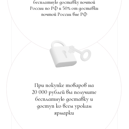
ВЕСЕННЕЙ ЯРМАРКИ
01
Регистрируйтесь на наши интенсивы и
определите удобное время для их просмотра.
02
Приобретайте формы для
композиций заранее.
03
Доставка будет после того, как вы уведомите
наc о готовности принять посылку
i