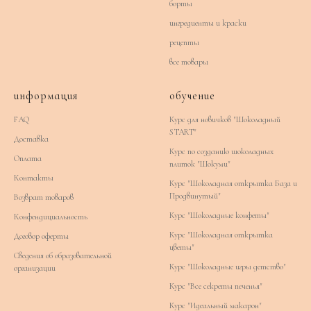
борты
ингредиенты и краски
рецепты
все товары
информация
обучение
FAQ
Курс для новичков "Шоколадный
START"
Доставка
Курс по созданию шоколадных
Оплата
плиток "Шокуми"
Контакты
Курс "Шоколадная открытка База и
Продвинутый"
Возврат товаров
Курс "Шоколадные конфеты"
Конфендициальность
Курс "Шоколадная открытка
Договор оферты
цветы"
Сведения об образовательной
Курс "Шоколадные игры детство"
организации
Курс "Все секреты печенья"
Курс "Идеальный макарон"