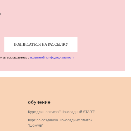
м
ПОДПИСАТЬСЯ НА РАССЫЛКУ
ку вы соглашаетесь с
политикой конфедециальности
обучение
Курс для новичков "Шоколадный START"
Курс по созданию шоколадных плиток
"Шокуми"