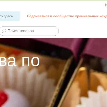
i
лу здесь
Подписаться в сообщество премиальных кон
ва по