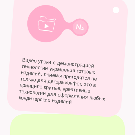
Настоящий коктейль для
пляжных вечеров.
Манго с ромом и маракуйя с
перчинкой чили — немного
дерзости, немного
солнечного безрассудства.
Что-то же должно оставаться
по-настоящему горячим.