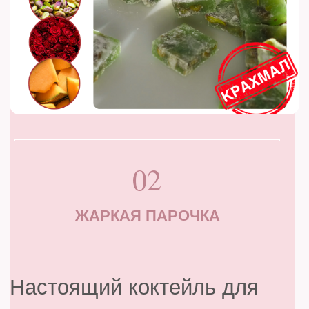
05
МИШКИ GUMMI BEAR
Да, именно они — вкус
детства в чистом виде.
Та самая упругая текстура,
знакомая с первых лет,
вызывающая улыбку без