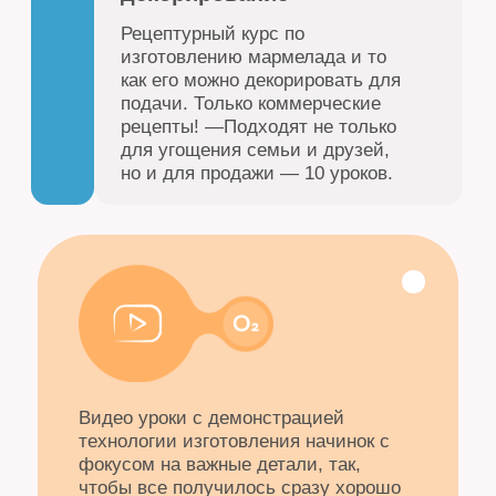
Блок практика с рецептами
01
РАХАТ-ЛУКУМ
Прозрачный соблазн
Востока, упругая, чуть
пружинящая сладость,
тающая на языке.
Мята и фисташка — лишь
начало.
Роза, шафран, дыня —