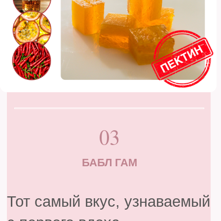
06
ШОКОЛАДНЫЙ МАРМЕЛАД
Непринуждённая роскошь,
о которой не все
догадываются.
Абрикосовый солнечный
акцент, цветочный флер
д’оранж, молочный
шоколад, тёплый фундук.
Здесь удовольствие
разложено по нотам и
собрано в настоящую
симфонию.