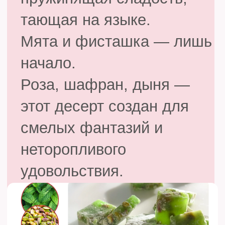
янтарные ломтики, сквозь
которые светится солнце.
Сахарные кристаллы
хрустят под зубами,
белая прослойка
обманывающе похожа на
настоящую кожуру.
Теперь это не просто
апельсин — манго,
маракуйя, малина,
вишня… фантазия не
знает границ, а база у вас
уже в руках.