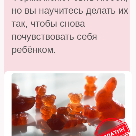
10
ПЕСНЯ
Приготовьтесь к
удивлению.
Помидоры и яблоки в
мармеладе, окутанные