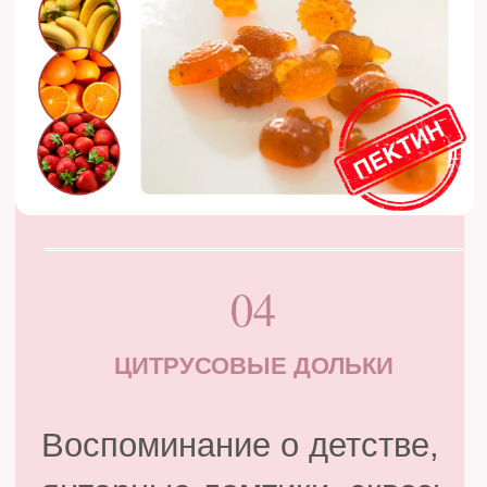
ничего подобного.
Груша, согретая ароматом
гречишного мёда и
кашемировой ванили, с
мягкой основой кешью.
Это не просто десерт — это
уютное кресло, плед и
чашка чая для вашей души.