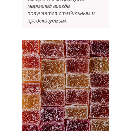
мармелад всегда
получается стабильным и
предсказуемым.
из нескольких последовательных блоков:
№
ПРЕДМЕТ
Теория
Система трех главных
гелеобразующих в
мармеладе
01
Сахар в мармеладе
Агар, Желатин и Пектин - в
мармеладе
Влияние на сроки хранения и
другая теория темы.