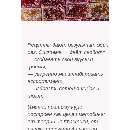
Кислотность в отношении
работы с пектинами - влияние
кислотности на стабильность
Рецепты дают результат один
раз. Система — даёт свободу:
Теория
— создавать свои вкусы и
формы,
— уверенно масштабировать
Теория вкусов
02
ассортимент,
Влияние на яркость вкуса (
чтобы у вас была не просто
— избегать сотен ошибок и
сладкая или кислая
трат.
мармеладка)
Как вкусы работают и как
собрать свой
Именно поэтому курс
построен как целая методика:
от теории до практики, от
логики продукта до вашего