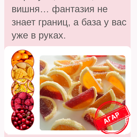
Можно оставить их вместе,
можно разделить на
мармелад и трюфель — вы
сами решаете, каким будет
ваш личный Прованс.
09
ЛЕС