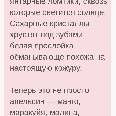
08
ПРОВАНС
Это уже не просто
мармелад — это
парфюмированная
конфета.
Ежевика и лаванда,
встречающая молочный
шоколад с намёком на
лайм.