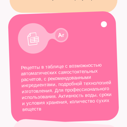
этот десерт создан для
смелых фантазий и
неторопливого
удовольствия.
02
ЖАРКАЯ ПАРОЧКА