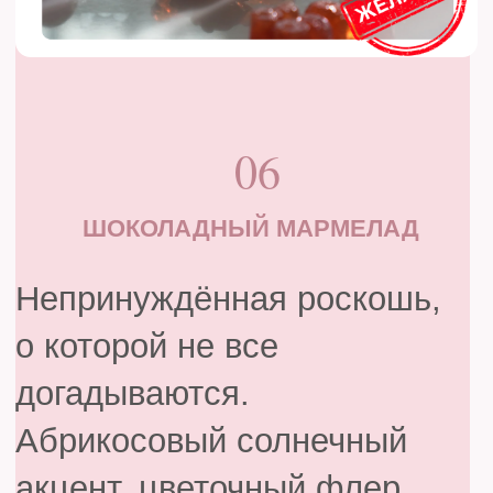
белым шоколадом, с
дерзкой искрой
бальзамического уксуса.
Тимьян шепчет финальную
ноту — странно и
прекрасно, рецепт,
который станет вашим
маленьким секретом.