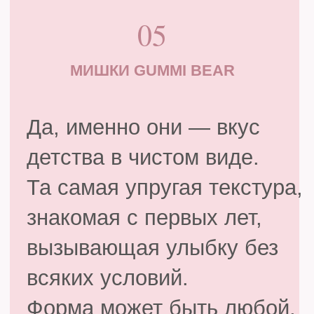
Не про форму — про
атмосферу.
Красная смородина с
терпкой кислинкой, лайм
для свежести, розмарин как
запах мокрых еловых веток.
И липовый цвет, чтобы это
был не мрачный лес, а лес
в солнечный полдень, с
золотыми бликами сквозь
ветви.