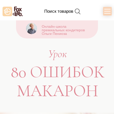
Поиск товаров
Онлайн-школа
премиальных кондитеров
Ольги Пениоза
Урок
80 ОШИБОК
МАКАРОН
К уроку