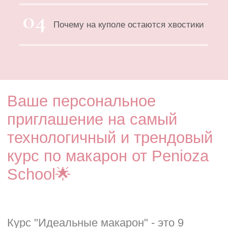
Пирожное "Павлова"
Меренговый рулет
Курс теория меренги
Курс Итальянская меренга
Курс Французская меренга
Курс Швейцарская меренга
Курс Приготовление начинок
Курс сборка и декорирование.
Общей стоиомстью более 100.000
руб!
А мы этот курс продаём всего
лишь за 27 000 руб. в обычное
время и 24 300 руб. для участников
марафона!
👉Чтобы приобрести курс по спец
цене примените промокод
Меренга10