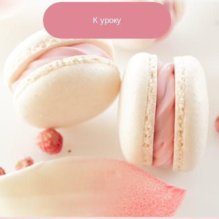
На уроке мы разбираем
главные ошибки при приготовлении
любимых макарон:
01
Почему случаются трещины
02
Почему поверхность бывает в
маленьких дырочках