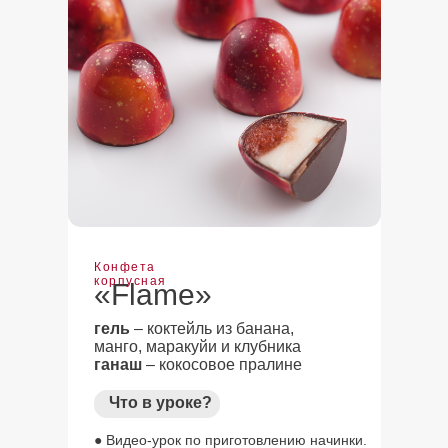
Конфета
корпусная
«Flame»
гель
– коктейль из банана,
манго, маракуйи и клубника
ганаш
– кокосовое пралине
Что в уроке?
● Видео-урок по приготовлению начинки.