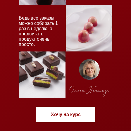
Ведь все заказы
можно собирать 1
раз в неделю, а
продвигать
продукт очень
просто.
Хочу на курс
совершившие настоящий прорыв 
рынке современного кондитерског
искусства!