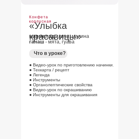
Конфета
корпусная
«Улыбка
красавицы»
мармелад
- личи, малина
ганаш
- мята, гуава
Что в уроке?
● Видео-урок по приготовлению начинки.
● Техкарта / рецепт
● Легенда
● Инструменты
● Органолептические свойства
● Видео-урок по окрашиванию
● Инструменты для окрашивания