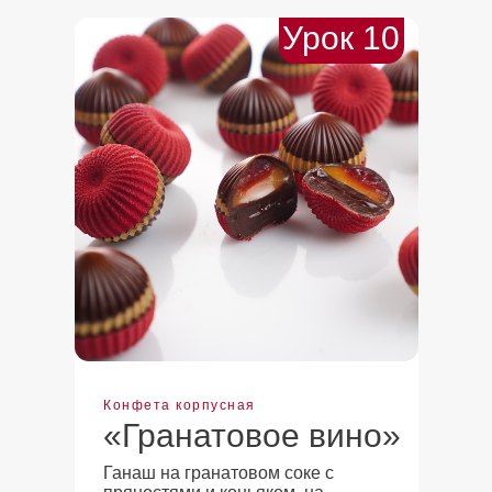
Урок 10
Конфета корпусная
«Гранатовое вино»
Ганаш на гранатовом соке с