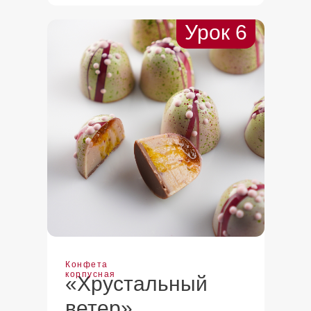
Урок 6
Конфета
корпусная
«Хрустальный
ветер»