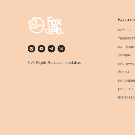
Катало
наборы
трафаре
пэт форм
декоры
© All Rights Reserved. foxclab.ru
инструме
борты
ингредие
рецепты
все това