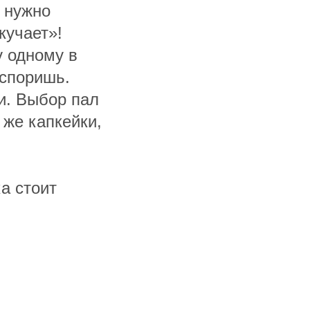
 нужно
кучает»!
у одному в
оспоришь.
и. Выбор пал
же капкейки,
а стоит