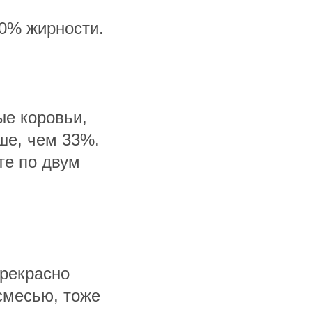
10% жирности.
ые коровьи,
ше, чем 33%.
те по двум
прекрасно
смесью, тоже