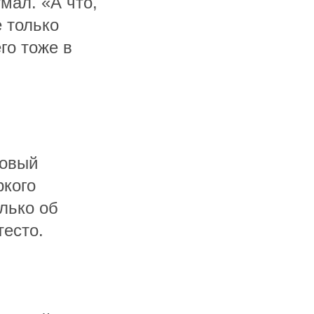
мал. «А что,
е только
го тоже в
ховый
ркого
олько об
тесто.