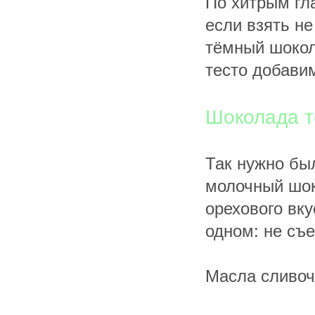
По хитрым гла
если взять не
тёмный шокол
тесто добави
Шоколада т
Так нужно бы
молочный шоко
орехового вку
одном: не съе
Масла сливоч