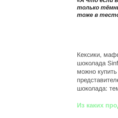
«А что если в
только тёмны
тоже в тесто
Кексики, маф
шоколада Sinf
можно купить
представител
шоколада: те
Из каких пр