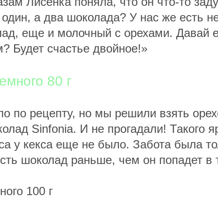
зам Лисёнка поняла, что он что-то заду
 один, а два шоколада? У нас же есть н
ад, еще и молочный с орехами. Давай е
м? Будет счастье двойное!»
емного 80 г
ло по рецепту, но мы решили взять оре
лад Sinfonia. И не прогадали! Такого я
са у кекса еще не было. Забота была т
сть шоколад раньше, чем он попадет в 
ного 100 г