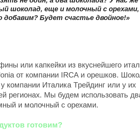
зять не один, а два шоколада? У нас же
й шоколад, еще и молочный с орехами, 
 добавим? Будет счастье двойное!»
фины или капкейки из вкуснейшего итал
onia от компании IRCA и орешков. Шоко
 у компании Италика Трейдинг или у их
ей регионах. Мы будем использовать дв
мный и молочный с орехами.
одуктов готовим?