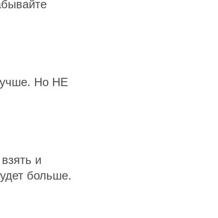
абывайте
лучше. Но НЕ
 взять и
будет больше.