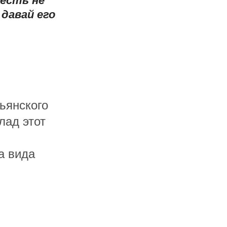
 есть не
давай его
ьянского
лад этот
а вида