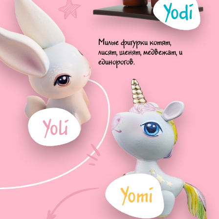
Yodi
Милые фигурки котят,
лисят, щенят, медвежат, и
единорогов.
Yoli
Yomi