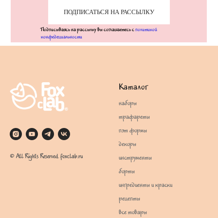
ПОДПИСАТЬСЯ НА РАССЫЛКУ
Подписываясь на рассылку вы соглашаетесь с
политикой
конфедециальности
Каталог
наборы
трафареты
пэт формы
декоры
© All Rights Reserved. foxclab.ru
инструменты
борты
ингредиенты и краски
рецепты
все товары