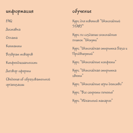
информация
обучение
FAQ
Курс для новичков "Шоколадный
START"
Доставка
Курс по созданию шоколадных
Оплата
плиток "Шокуми"
Контакты
Курс "Шоколадная открытка База и
Продвинутый"
Возврат товаров
Курс "Шоколадные конфеты"
Конфендициальность
Курс "Шоколадная открытка
Договор оферты
цветы"
Сведения об образовательной
Курс "Шоколадные игры детство"
организации
Курс "Все секреты печенья"
Курс "Идеальный макарон"