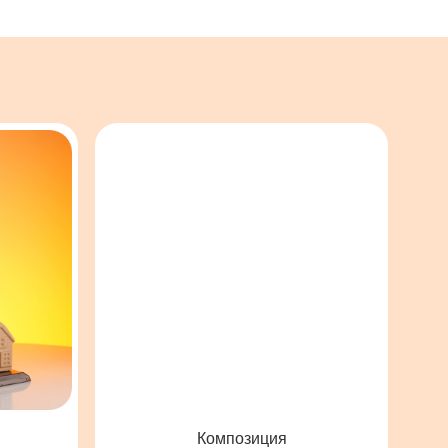
Композиция
«
Корзина
»
Шоколадная корзина с ручкой,
созданная из подручных
материалов — кольца, ацетат,
текстурная покраска «под дерево».
ПОДРОБНЕЕ