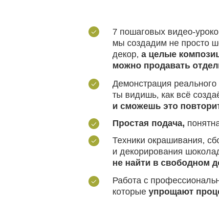
и сможешь это повторить
Простая подача,
понятная даж
Техники окрашивания, сборки
и декорирования шоколада, ко
не найти в свободном доступ
Работа с профессиональными 
которые
упрощают процесс