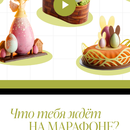
дный
Бонус: скидка на формы и мат
оторые
участников марафона
 торта
Бонус: ответы на вопросы по р
сса —
с шоколадом от наших куратор
вживую