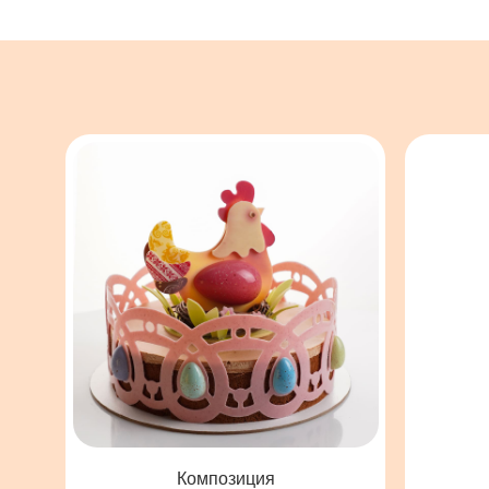
Композиция
Ком
«
Курочки
»
«
Кролик
Объёмные шоколадные фигурки
Фигура из н
с декоративной окраской внутри
с отдельной т
формы, которые можно ставить
на торт или продавать отдельно.
ПОДРОБНЕЕ
ПО