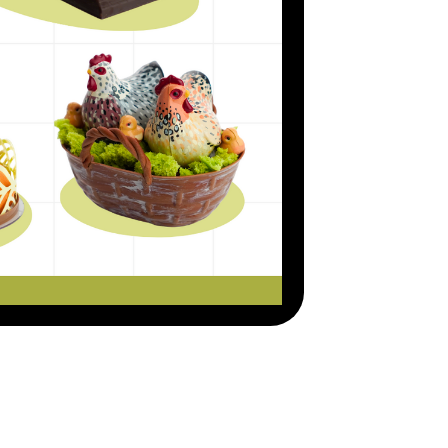
ериалы для
аботе
ов