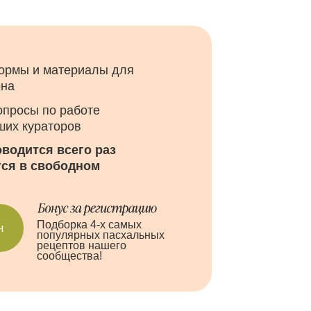
го раз
дном
ка 4-х самых
рных пасхальных
ов нашего
ства!