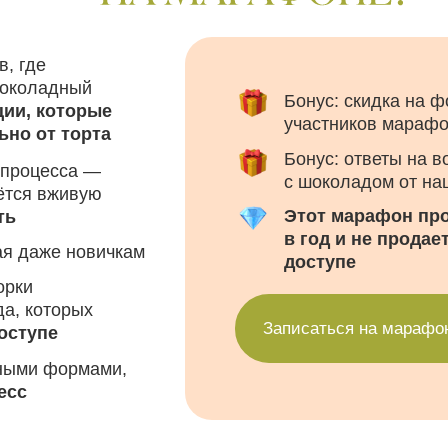
Этот марафон проводится все
в год и не продается в свобо
е новичкам
доступе
торых
Подбор
Записаться на марафон
е
популя
рецепт
формами,
сообще