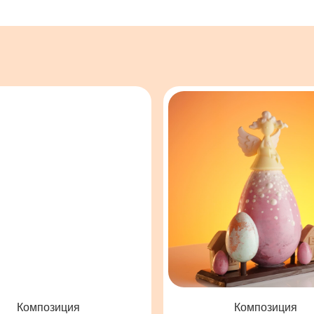
позиция
Композиция
 с тележкой
»
«
Ангел Утро
»
Масштабная пасхальная
ескольких деталей
композиция с ангелом, объёмными
ележкой и системой
яйцами и шоколадными домиками
опор.
на подставке с начинкой.
ДРОБНЕЕ
ПОДРОБНЕЕ