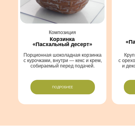
научит вас работать с ПЭТ-формами как
профессионал!
В большинстве школ вам просто
показывают, как выглядят формы.
как правильно
окрашивать,
как заливать
шоколад,
как сочетать формы между
собой,
как создавать шоколадные