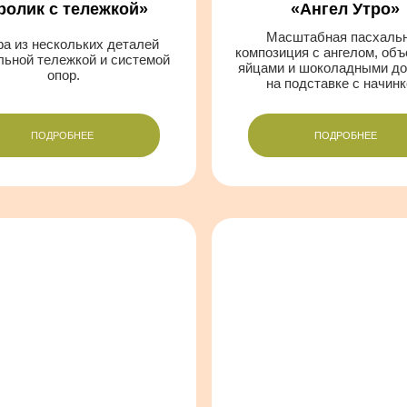
Композиция
позиция
ный туррон
»
«
Пасхальные кролики
»
коладная плитка
Эффектный декор из плоских
амельной начинкой
трафаретов, который выглядят
ными элементами
как объёмная композиция.
верху.
ДРОБНЕЕ
ПОДРОБНЕЕ