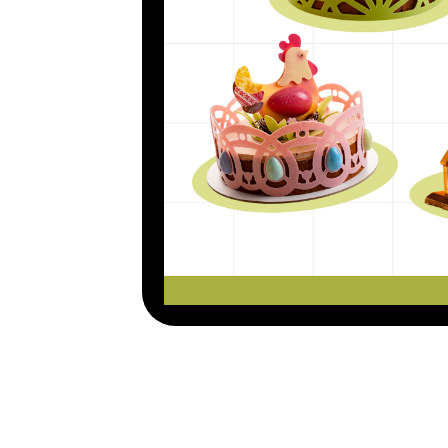
7 пошаговых видео-уроков, где
мы создадим не просто шокола
декор,
а целые композиции, к
можно продавать отдельно от
Демонстрация реального проце
ты видишь, как всё создаётся 