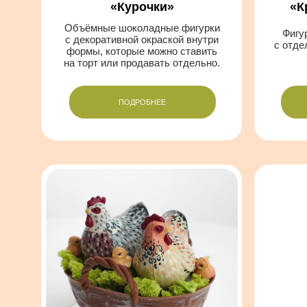
Композиция
Ком
Корзинка
«
Пасхаль
«Пасхальный десерт»
Порционная шоколадная корзинка
Крупная шо
с курочками, внутри — кекс и крем,
с орехово-кар
собираемый перед подачей.
и декоратив
с
ПОДРОБНЕЕ
ПО