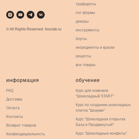
трафареты
пэт формы
декоры
© All Rights Reserved. foxclab.ru
инструменты
борты
ингредиенты и краски
рецепты
все товары
информация
обучение
FAQ
Курс для новичков
"Шоколадный START"
Доставка
Курс по созданию шоколадных
Оплата
плиток "Шокуми"
Контакты
Курс "Шоколадная открытка
База и Продвинутый"
Возврат товаров
Курс "Шоколадные конфеты"
Конфендициальность