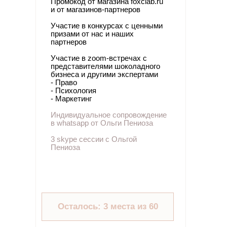
Промокод от магазина foxclab.ru
и от магазинов-партнеров
Участие в конкурсах с ценными
призами от нас и наших
партнеров
Участие в zoom-встречах с
представителями шоколадного
бизнеса и другими экспертами
- Право
- Психология
- Маркетинг
Индивидуальное сопровождение
в whatsapp от Ольги Пениоза
3 skype сессии с Ольгой
Пениоза
Осталось: 3 места из 60