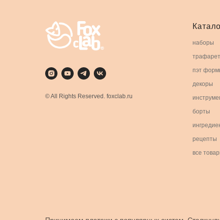
Катало
наборы
трафаре
пэт форм
декоры
© All Rights Reserved. foxclab.ru
инструме
борты
ингредие
рецепты
все това