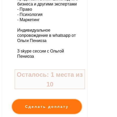
бизнеса и другими экспертами
- Право
- П
сихология
- Маркетинг
Индивидуальное
сопровождение в whatsapp от
Ольги Пениоза
3 skype сессии с Ольгой
Пениоза
Осталось: 1 места из
10
Сделать доплату