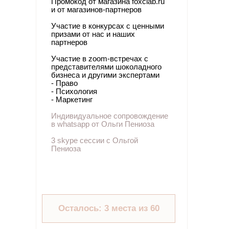
Промокод от магазина foxclab.ru
и от магазинов-партнеров
Участие в конкурсах с ценными
призами от нас и наших
партнеров
Участие в zoom-встречах с
представителями шоколадного
бизнеса и другими экспертами
- Право
- Психология
- Маркетинг
Индивидуальное сопровождение
в whatsapp от Ольги Пениоза
3 skype сессии с Ольгой
Пениоза
Осталось: 3 места из 60