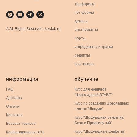
трафареты
пэт формы
декоры
© All Rights Reserved. foxclab.ru
инструменты
борты
ингредиенты и краски
рецепты
все товары
информация
обучение
FAQ
Курс для новичков
"Шоколадный START"
Доставка
Курс по созданию шоколадных
Оплата
плиток "Шокуми"
Контакты
Курс "Шоколадная открытка
База и Продвинутый"
Возврат товаров
Курс "Шоколадные конфеты"
Конфендициальность