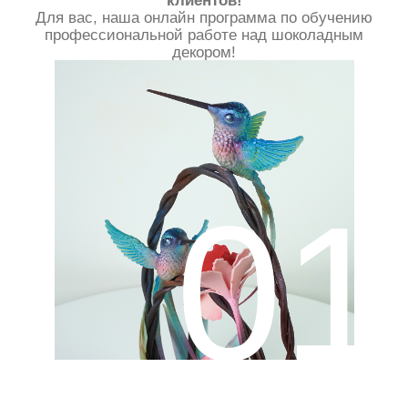
А в финале
учебы
у вас полностью
исчезнет психологический
зажим перед шоколадом
, как перед
магическим продуктом, секреты которого
доступны только избранным.
03