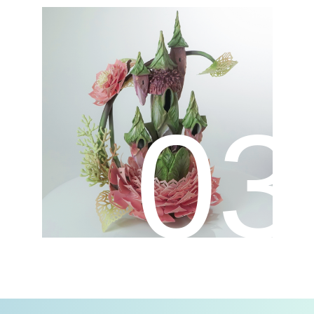
04
Возможность начать
зарабатывать сразу же
, с первых
фигур
Курс «Шоколадные
игры. Детство»
подходит всем, кто хочет
научиться мастерски работать с
шоколадом: