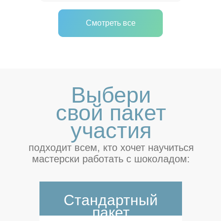
Смотреть все
Cвернуть
Выбери
свой пакет
участия
04
07
10
13
подходит всем, кто хочет научиться
мастерски работать с шоколадом:
Овен
Фарфоровая игрушка “Телец”
Замок цветочных фей
Винтажная игрушка Пегаса
Стандартный
пакет