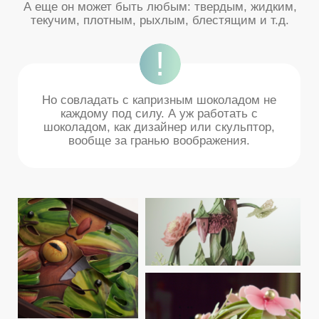
Для тех,
кто
хочет стать лидером ниши!
кто готов своим мастерством
удивлять
клиентов!
Для вас, наша онлайн программа по обучению
профессиональной работе над шоколадным
декором!
01