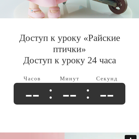
Доступ к уроку «Райские
птички»
Доступ к уроку 24 часа
--
--
--
Шоколад
всегда манил кондитеров и их клиентов
неоспоримой премиальностью.
А еще он может быть любым: твердым, жидким,
текучим, плотным, рыхлым, блестящим и т.д.