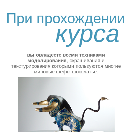
Это уникальный
сертификационный
курс
где
вы научитесь превращать шоколад в
художественные объекты с наценкой Х10
,
которые можно продавать отдельно или в
качестве
декора кондитерских изделий.