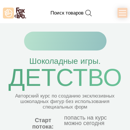
Поиск товаров
Онлайн-школа премиальных
кондитеров Ольги Пениоза
Шоколадные игры.
ДЕТСТВО
Авторский курс по созданию эксклюзивных
шоколадных фигур без использования
специальных форм
попасть на курс
Старт
можно сегодня
потока:
Хочу на курс
Подходит для:
опытных
новичков
кондитеров