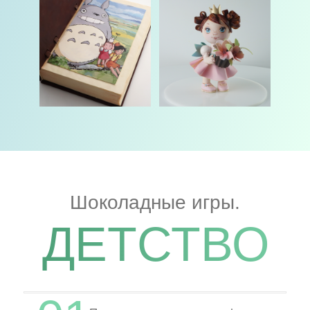
Домашним
кондитерам,
кому надоело
постоянно искать и
покупать новые формы
под каждую
идею,
расстраиваясь
, если их нет.
Тем, кто хочет