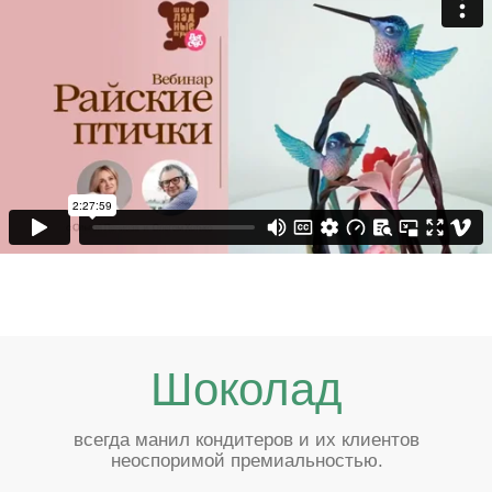
!
Но совладать с капризным шоколадом не
каждому под силу. А уж работать с
шоколадом, как дизайнер или скульптор,
вообще за гранью воображения.