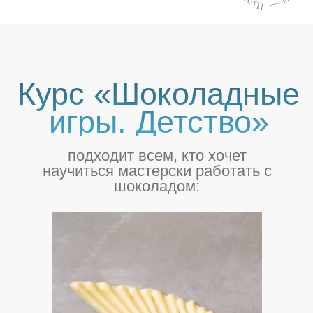
Для освоения всех техник вам
понадобится несколько месяцев.
Но
мы даем вам 365 дней доступа и
поддержки
, чтобы вы прошли все
обучение без спешки.
По окончании курса
у вас будет портфолио из 14 фигур,
62 освоенные техники, сертификат,
твердая компетенция и
абсолютная
свобода творчества
.