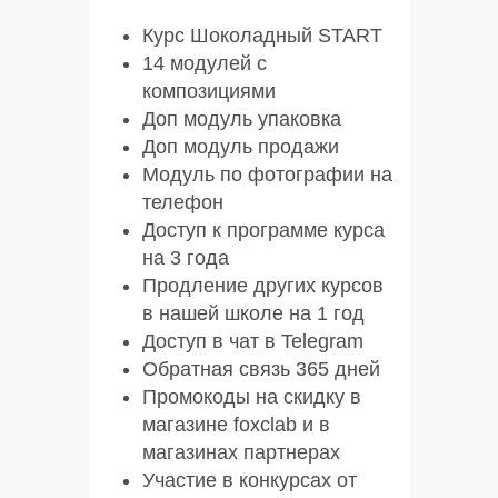
Курс Шоколадный START
14 модулей с
композициями
Доп модуль упаковка
Доп модуль продажи
Модуль по фотографии на
телефон
Доступ к программе курса
на 3 года
Продление других курсов
в нашей школе на 1 год
05
08
14
11
Доступ в чат в Telegram
Обратная связь 365 дней
Промокоды на скидку в
Карета
Книга “Гримуар”
Ежик “Соник”
Композиция шоколадных
магазине foxclab и в
слово LOVE
магазинах партнерах
Участие в конкурсах от