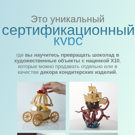
Профессиональным
кондитерам,
чтобы существенно
повысить
стоимость услуг
, расширить
ассортимент и выделяться редким
мастерством на рынке.