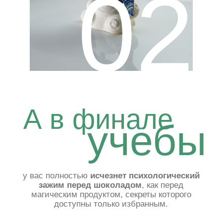
Шоколадные игры.
ДЕТСТВО
01
Постепенное и очень комфортное
освоение навыков —
от простого
к сложному
02
Обязательная отработка фигур
с
получением подробной
обратной связи
03
Безлимитное количество
ответов
на вопросы — как общие,
так и по своим работам.