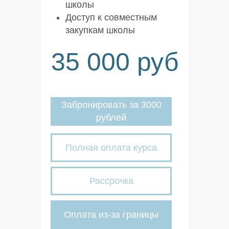
школы
Доступ к совместным
закупкам школы
35 000 руб
Забронировать за 3000
рублей
15
Полная оплата курса
06
09
12
Рассрочка
Каракка в схватке с огромным
Принцесса садовница
Единорог
Ботинок Теремок
осьминогом
Оплата из-за границы