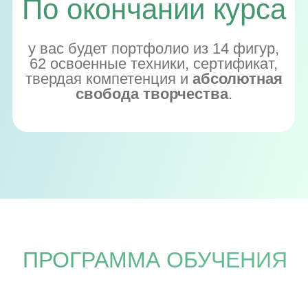
Ольга Пениоза и Олег
Хотько, прошли
большой
профессиональный
путь.
В течении жизни мы работали в разных
отраслях прикладного искусства - это
были графический дизайн и архитектура,
интерьерный дизайн, в том числе работа