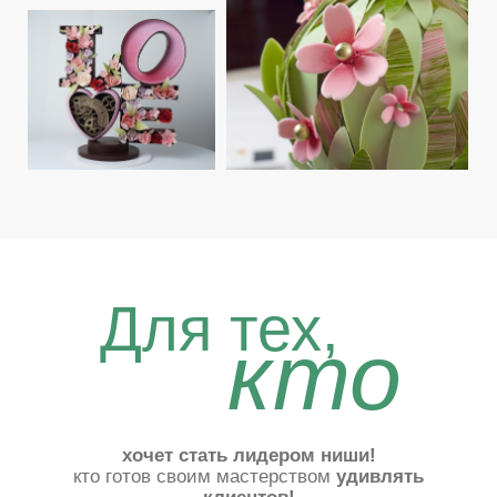
При прохождении
курса
вы овладеете всеми техниками
моделирования
, окрашивания и
текстурирования которыми пользуются многие
мировые шефы шоколатье.
02