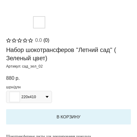
0.0
(
0
)
Набор шокотрансферов "Летний сад" (
Зеленый цвет)
Артикул:
сад_зел_02
880
р.
шрн/длн
220х410
В КОРЗИНУ
Шокотрансферные листы для декорирования шоколада