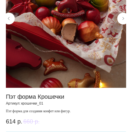
Пэт форма Крошечки
Н
Артикул:
крошечки_01
Арт
Пэт форма для создания конфет или фигур.
Наб
614
р.
660
р.
3 