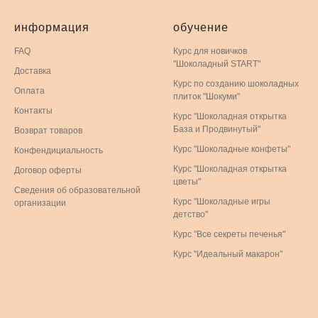
информация
обучение
FAQ
Курс для новичков
"Шоколадный START"
Доставка
Курс по созданию шоколадных
Оплата
плиток "Шокуми"
Контакты
Курс "Шоколадная открытка
База и Продвинутый"
Возврат товаров
Курс "Шоколадные конфеты"
Конфендициальность
Курс "Шоколадная открытка
Договор оферты
цветы"
Сведения об образовательной
Курс "Шоколадные игры
организации
детство"
Курс "Все секреты печенья"
Курс "Идеальный макарон"