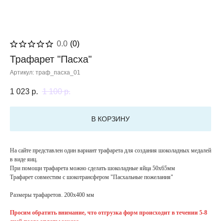
0.0
(
0
)
Трафарет "Пасха"
Артикул:
траф_пасха_01
1 023
р.
1 100
р.
В КОРЗИНУ
На сайте представлен один вариант трафарета для создания шоколадных медалей
в виде яиц.
При помощи трафарета можно сделать шоколадные яйца 50х65мм
Трафарет совместим с шокотрансфером "Пасхальные пожелания"
Размеры трафаретов. 200х400 мм
Просим обратить внимание, что отгрузка форм происходит в течении 5-8