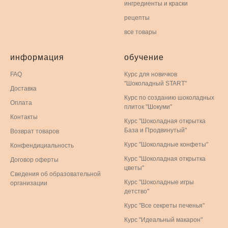
ингредиенты и краски
рецепты
все товары
информация
обучение
FAQ
Курс для новичков
"Шоколадный START"
Доставка
Курс по созданию шоколадных
Оплата
плиток "Шокуми"
Контакты
Курс "Шоколадная открытка
База и Продвинутый"
Возврат товаров
Курс "Шоколадные конфеты"
Конфендициальность
Курс "Шоколадная открытка
Договор оферты
цветы"
Сведения об образовательной
Курс "Шоколадные игры
организации
детство"
Курс "Все секреты печенья"
Курс "Идеальный макарон"