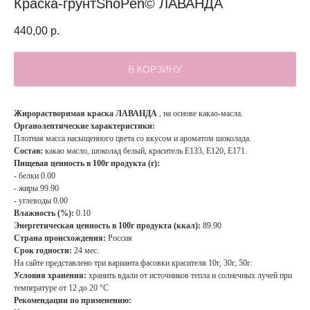
Краска-грунтShoPen© ЛАВАНДА
440,00
р.
В КОРЗИНУ
Жирорастворимая краска ЛАВАНДА
, на основе какао-масла.
Органолептические характеристики:
Плотная масса насыщенного цвета со вкусом и ароматом шоколада.
Состав:
какао масло, шоколад белый, краситель Е133, E120, E171.
Пищевая ценность в 100г продукта (г):
- белки 0.00
- жиры 99.90
- углеводы 0.00
Влажность (%):
0.10
Энергетическая ценность в 100г продукта (ккал):
89.90
Страна происхождения:
Россия
Срок годности:
24 мес.
На сайте представлено три варианта фасовки красителя 10г, 30г, 50г.
Условия хранения:
хранить вдали от источников тепла и солнечных лучей при
температуре от 12 до 20 °C
Рекомендации по применению: