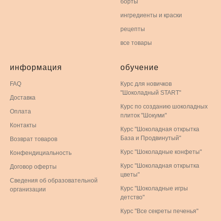
борты
ингредиенты и краски
рецепты
все товары
информация
обучение
FAQ
Курс для новичков
"Шоколадный START"
Доставка
Курс по созданию шоколадных
Оплата
плиток "Шокуми"
Контакты
Курс "Шоколадная открытка
База и Продвинутый"
Возврат товаров
Курс "Шоколадные конфеты"
Конфендициальность
Курс "Шоколадная открытка
Договор оферты
цветы"
Сведения об образовательной
Курс "Шоколадные игры
организации
детство"
Курс "Все секреты печенья"