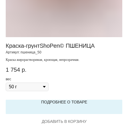
Краска-грунтShoPen© ПШЕНИЦА
Б
Артикул:
пшеница_50
Арт
Краска жирорастворимая, кроющая, непрозрачная.
Кра
1 754
р.
1 
вес
вес
ПОДРОБНЕЕ О ТОВАРЕ
ДОБАВИТЬ В КОРЗИНУ