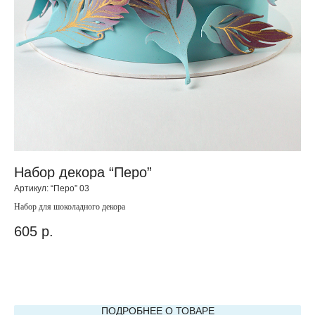
Набор декора “Перо”
К
Артикул:
“Перо” 03
Арт
Набор для шоколадного декора
Кра
605
р.
1 
вес
ПОДРОБНЕЕ О ТОВАРЕ