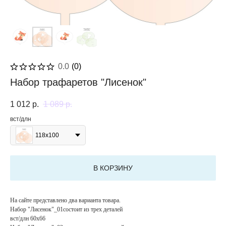
0.0
(
0
)
Набор трафаретов "Лисенок"
1 012
р.
1 089
р.
вст/длн
118х100
В КОРЗИНУ
На сайте представлено два варианта товара.
Набор "Лисенок"_01состоит из трех деталей
вст/длн 60x66