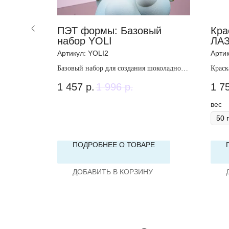
n©
ПЭТ формы: Базовый
Кра
набор YOLI
ЛА
Артикул:
YOLI2
Арти
ющая,
Базовый набор для создания шоколадной
Краск
формы "YOLI"
непро
1 457
р.
1 996
р.
1 7
вес
Е
ПОДРОБНЕЕ О ТОВАРЕ
ДОБАВИТЬ В КОРЗИНУ