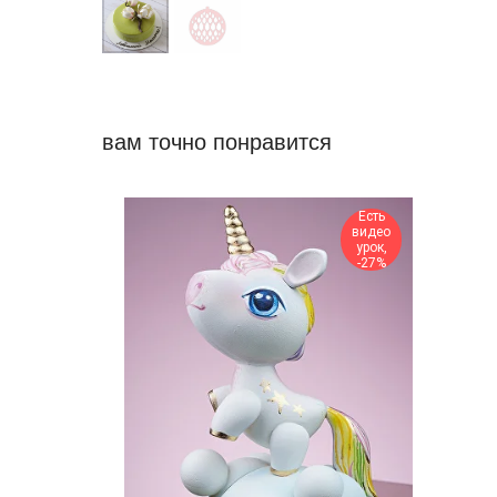
вам точно понравится
Есть
видео
урок,
-27%