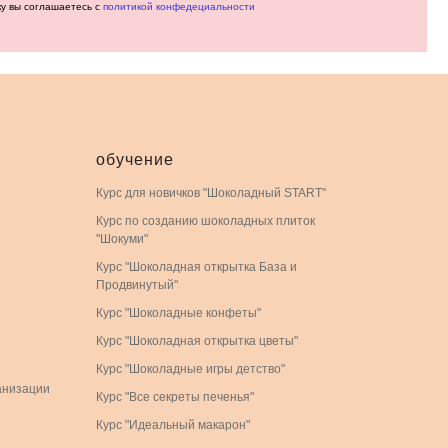
ку вы соглашаетесь с
политикой конфедециальности
обучение
Курс для новичков "Шоколадный START"
Курс по созданию шоколадных плиток
"Шокуми"
Курс "Шоколадная открытка База и
Продвинутый"
Курс "Шоколадные конфеты"
Курс "Шоколадная открытка цветы"
Курс "Шоколадные игры детство"
анизации
Курс "Все секреты печенья"
Курс "Идеальный макарон"