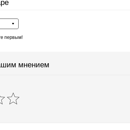
аре
те первым!
ашим мнением