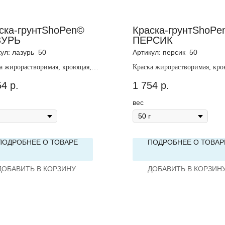
ска-грунтShoPen©
Краска-грунтShoPe
ЗУРЬ
ПЕРСИК
кул:
лазурь_50
Артикул:
персик_50
а жирорастворимая, кроющая,
Краска жирорастворимая, кро
зрачная.
непрозрачная.
54
р.
1 754
р.
вес
ПОДРОБНЕЕ О ТОВАРЕ
ПОДРОБНЕЕ О ТОВАР
ДОБАВИТЬ В КОРЗИНУ
ДОБАВИТЬ В КОРЗИН