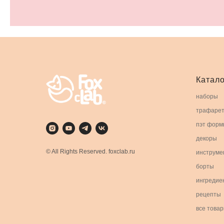
Катало
наборы
трафаре
пэт форм
декоры
© All Rights Reserved. foxclab.ru
инструме
борты
ингредие
рецепты
все това