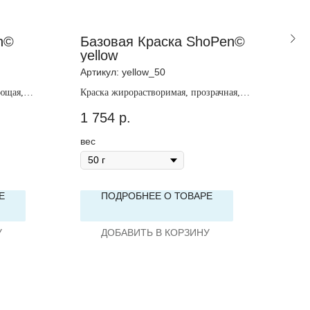
n©
Базовая Краска ShoPen©
Кр
yellow
ПШ
Артикул:
yellow_50
Арти
ющая,
Краска жирорастворимая, прозрачная,
Крас
желтая
непр
1 754
р.
1 7
вес
вес
Е
ПОДРОБНЕЕ О ТОВАРЕ
У
ДОБАВИТЬ В КОРЗИНУ