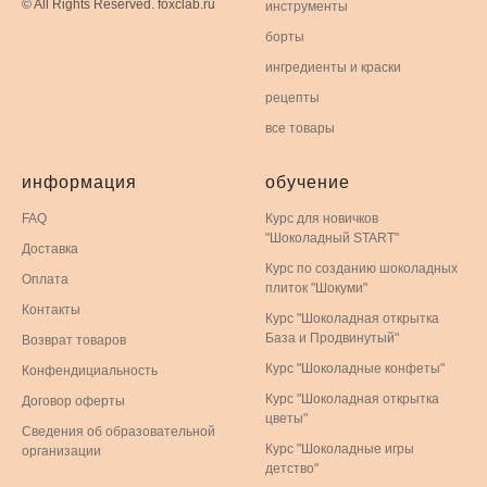
© All Rights Reserved. foxclab.ru
инструменты
борты
ингредиенты и краски
рецепты
все товары
информация
обучение
FAQ
Курс для новичков
"Шоколадный START"
Доставка
Курс по созданию шоколадных
Оплата
плиток "Шокуми"
Контакты
Курс "Шоколадная открытка
База и Продвинутый"
Возврат товаров
Курс "Шоколадные конфеты"
Конфендициальность
Курс "Шоколадная открытка
Договор оферты
цветы"
Сведения об образовательной
Курс "Шоколадные игры
организации
детство"