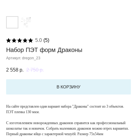
5.0
(
5
)
Набор ПЭТ форм Драконы
Артикул:
dregon_23
2 558
р.
2 750
р.
В КОРЗИНУ
На сайте представлен один вариант набора "Драконы" состоит из 3 объектов.
ПЭТ пленка 130 мкм.
С изготовлением новорожденных драконов справится как профессиональный
шоколатье так и новичок. Собрать малениких драконов можно втрех вариантах.
Первый драконье яйцо с характерной чешуёй. Размер 75х54мм