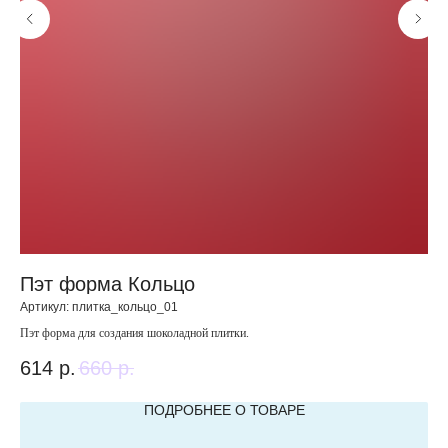
Пэт форма Кольцо
Н
Артикул:
плитка_кольцо_01
Арт
Пэт форма для создания шоколадной плитки.
Наб
614
р.
660
р.
7 
ПОДРОБНЕЕ О ТОВАРЕ