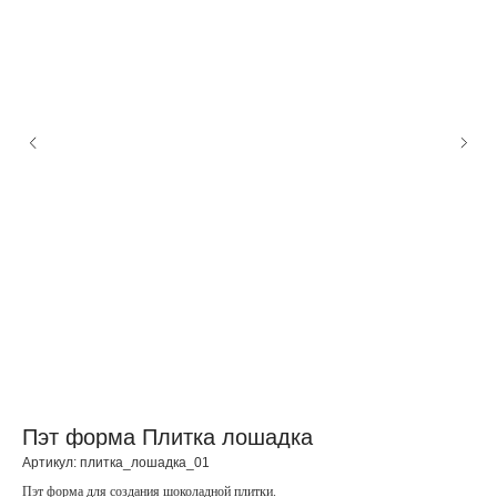
Пэт форма Плитка лошадка
П
Артикул:
плитка_лошадка_01
Арт
Пэт форма для создания шоколадной плитки.
Пэт