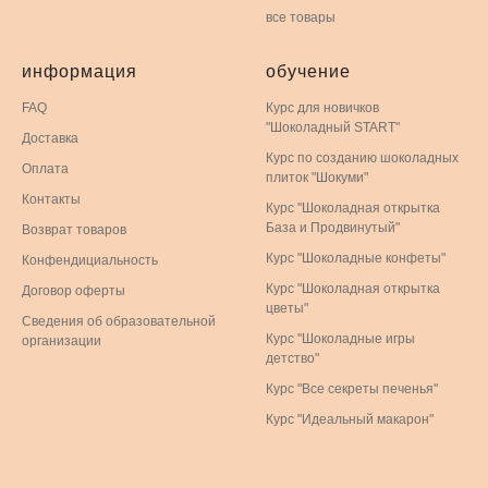
все товары
информация
обучение
FAQ
Курс для новичков
"Шоколадный START"
Доставка
Курс по созданию шоколадных
Оплата
плиток "Шокуми"
Контакты
Курс "Шоколадная открытка
База и Продвинутый"
Возврат товаров
Курс "Шоколадные конфеты"
Конфендициальность
Курс "Шоколадная открытка
Договор оферты
цветы"
Сведения об образовательной
Курс "Шоколадные игры
организации
детство"
Курс "Все секреты печенья"
Курс "Идеальный макарон"