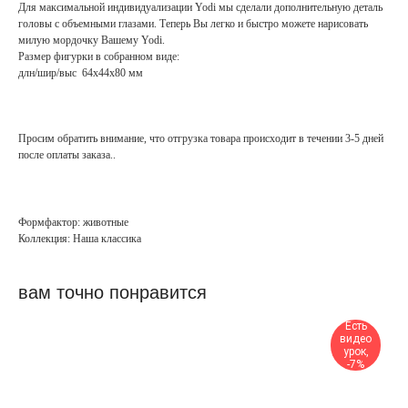
Для максимальной индивидуализации Yodi мы сделали дополнительную деталь
головы с объемными глазами. Теперь Вы легко и быстро можете нарисовать
милую мордочку Вашему Yodi.
Размер фигурки в собранном виде:
длн/шир/выс 64х44х80 мм
Просим обратить внимание, что отгрузка товара происходит в течении 3-5 дней
после оплаты заказа..
лис лисенок кот кошка котенок котик пэтформа
Формфактор: животные
Коллекция: Наша классика
вам точно понравится
Есть
видео
урок,
-7%