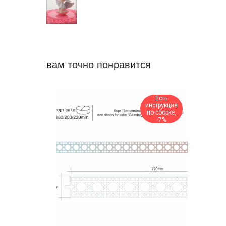
вам точно понравится
Есть
инструкция
по сборке,
-7%