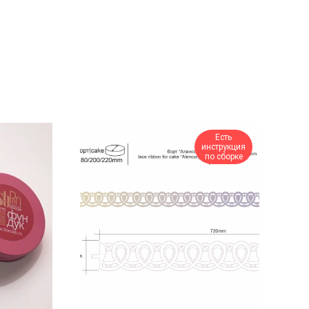
Есть
инструкция
по сборке