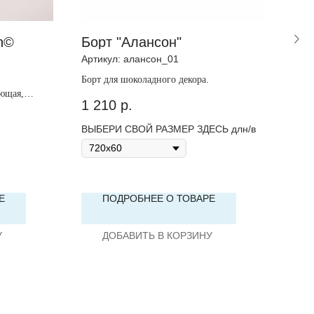
n©
Борт "Алансон"
Бор
Артикул:
алансон_01
Арти
Борт для шоколадного декора.
Борт
ющая,
1 210
р.
1 1
ВЫБЕРИ СВОЙ РАЗМЕР ЗДЕСЬ длн/в
ВЫБ
Е
ПОДРОБНЕЕ О ТОВАРЕ
У
ДОБАВИТЬ В КОРЗИНУ