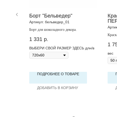
oPen©
Борт "Бельведер"
Кра
ПЕ
Артикул:
бельведер_01
Арти
Борт для шоколадного декора.
рачная,
Краск
1 331
р.
непро
1 7
ВЫБЕРИ СВОЙ РАЗМЕР ЗДЕСЬ длн/в
вес
Е
ПОДРОБНЕЕ О ТОВАРЕ
ДОБАВИТЬ В КОРЗИНУ