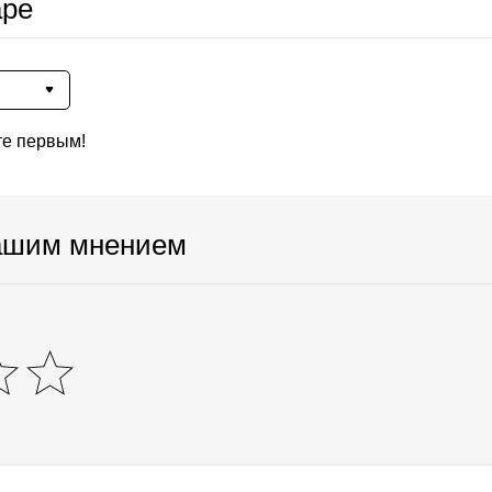
аре
те первым!
ашим мнением