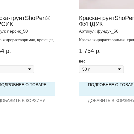
ска-грунтShoPen©
Краска-грунтShoPe
РСИК
ФУНДУК
кул:
персик_50
Артикул:
фундук_50
а жирорастворимая, кроющая,
Краска жирорастворимая, кро
зрачная.
непрозрачная.
54
р.
1 754
р.
вес
ПОДРОБНЕЕ О ТОВАРЕ
ПОДРОБНЕЕ О ТОВАР
ДОБАВИТЬ В КОРЗИНУ
ДОБАВИТЬ В КОРЗИН