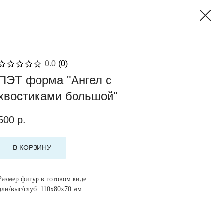
0.0
(
0
)
ПЭТ форма "Ангел с
хвостиками большой"
500
р.
В КОРЗИНУ
Размер фигур в готовом виде:
длн/выс/глуб. 110х80х70 мм