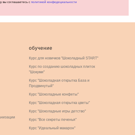
ку вы соглашаетесь с
политикой конфедециальности
обучение
Курс для новичков "Шоколадный START"
Курс по созданию шоколадных плиток
"Шокуми"
Курс "Шоколадная открытка База и
Продвинутый"
Курс "Шоколадные конфеты"
Курс "Шоколадная открытка цветы"
Курс "Шоколадные игры детство"
анизации
Курс "Все секреты печенья"
Курс "Идеальный макарон"