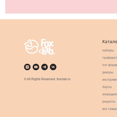
Катало
наборы
трафаре
пэт форм
декоры
© All Rights Reserved. foxclab.ru
инструме
борты
ингредие
рецепты
все това