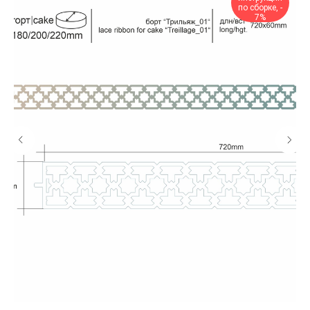
по сборке, -
7%