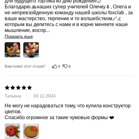
для будущего тортика ко дню рождения🙂

Благодарю 🙏наших супер учителей Олечку🌷, Олега и 
не непревзойденную команду нашей школы foxclab , за 
ваше мастерство, терпение и то волшебством🪄,с 
которым вы делитесь с нами и в корне меняете наше 
мышление, воспр
...
Показать еще
Вам помог этот отзыв?
3
0
Татьяна
03.11.2024
Не могу не нарадоваться тому, что купила конструктор 
цветов. 

Спасибо огромное за такие чумовые формы ❤️