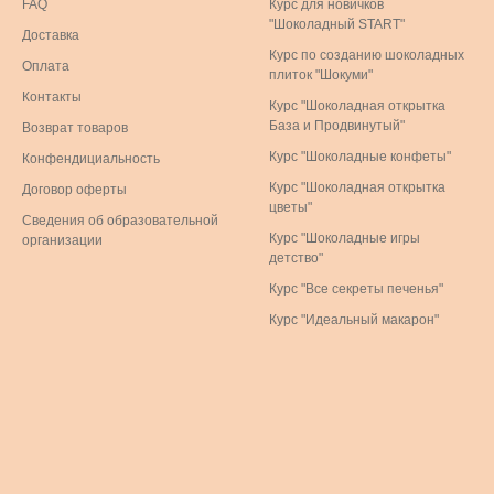
FAQ
Курс для новичков
"Шоколадный START"
Доставка
Курс по созданию шоколадных
Оплата
плиток "Шокуми"
Контакты
Курс "Шоколадная открытка
База и Продвинутый"
Возврат товаров
Курс "Шоколадные конфеты"
Конфендициальность
Курс "Шоколадная открытка
Договор оферты
цветы"
Сведения об образовательной
Курс "Шоколадные игры
организации
детство"
Курс "Все секреты печенья"
Курс "Идеальный макарон"