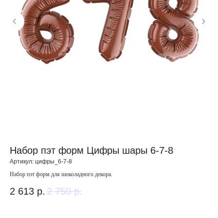
Набор пэт форм Цифры шары 6-7-8
Д
Артикул:
цифры_6-7-8
Арт
Набор пэт форм для шоколадного декора.
Ажу
2 613
р.
2 750
р.
6