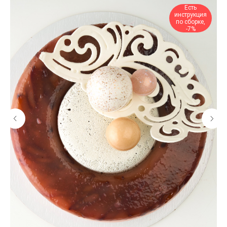
Есть
инструкция
по сборке,
-7%