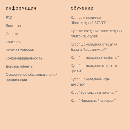
информация
обучение
FAQ
Курс для новичков
"Шоколадный START"
Доставка
Курс по созданию шоколадных
Оплата
плиток "Шокуми"
Контакты
Курс "Шоколадная открытка
База и Продвинутый"
Возврат товаров
Курс "Шоколадные конфеты"
Конфендициальность
Курс "Шоколадная открытка
Договор оферты
цветы"
Сведения об образовательной
Курс "Шоколадные игры
организации
детство"
Курс "Все секреты печенья"
Курс "Идеальный макарон"