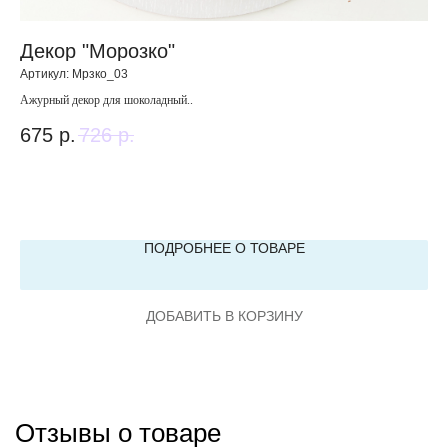
Декор "Морозко"
Б
Артикул:
Мрзко_03
Арт
Ажурный декор для шоколадный..
Кра
675
р.
726
р.
1 
вес
ПОДРОБНЕЕ О ТОВАРЕ
ДОБАВИТЬ В КОРЗИНУ
Отзывы о товаре