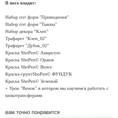
В него входят:
Набор пэт форм "Привидения"
Набор пэт форм "Тыквы"
Набор декора “Клен”
Трафарет "Клен_02"
Трафарет "Дубок_02"
Краска ShoPen© Амарелло
Краска ShoPen© Оранж
Краска ShoPen© Венге
Краска-грунтShoPen© ФУНДУК
Краска ShoPen© Зеленый
+ Урок "Венок" в котором мы научимся работать с
шокотрансферами
вам точно понравится