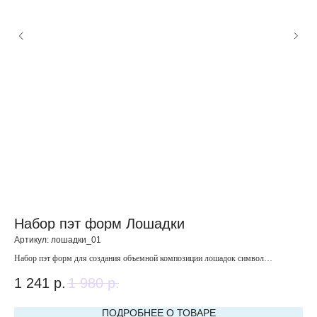
Набор пэт форм Лошадки
Н
Артикул:
лошадки_01
Арт
Набор пэт форм для создания объемной композиции лошадок символ
Наб
приходящего года.
1 241
р.
1 980
р.
7 
ПОДРОБНЕЕ О ТОВАРЕ