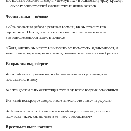
Его название отсылает к истории «Щелкунчика» и волшебному ореху Кракатук
— символу рождественской сказки и теплых зимних вечеров.
Формат запека — вебинар
👉Это совместная работа в реальном времени, где вы готовите кекс
параллельно с Ольгой, проходя весь процесс шаг за шагом и задавая
уточняющие вопросы прямо в процессе.
✅Хотя, конечно, вы можете внимательно все посмотреть, задать вопросы, и,
только потом, пересматривая в записи, спокойно приготовить свой Кракатук.
На практике вы разберете
💫Как работать с орехами так, чтобы они оставались кусочками, а не
превращались в пасту
💫Какой должна быть консистенция теста и где важно вовремя остановиться
💫В какой температуре вводить масло и почему это влияет на результат
💫На какие моменты обязательно стоит обращать внимание, чтобы кекс
получился таким, как задуман, а не «просто нормальным»
В результате вы приготовите