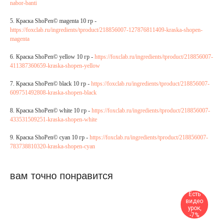
nabor-banti
5. Краска ShoPen© magenta 10 гр -
https://foxclab.ru/ingredients/tproduct/218856007-127876811409-kraska-shopen-
magenta
6. Краска ShoPen© yellow 10 гр -
https://foxclab.ru/ingredients/tproduct/218856007-
411387360659-kraska-shopen-yellow
7. Краска ShoPen© black 10 гр -
https://foxclab.ru/ingredients/tproduct/218856007-
609751492808-kraska-shopen-black
8. Краска ShoPen© white 10 гр -
https://foxclab.ru/ingredients/tproduct/218856007-
433531509251-kraska-shopen-white
9. Краска ShoPen© cyan 10 гр -
https://foxclab.ru/ingredients/tproduct/218856007-
783738810320-kraska-shopen-cyan
вам точно понравится
Есть
видео
урок,
-7%