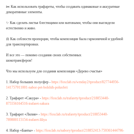
✂️ Как использовать трафареты, чтобы создавать одинаковые и аккуратные
декоративные элементы.
✨ Как сделать листья блестящими или матовыми, чтобы они выглядели
естественно и живо.
⚖️ Как соблюсти пропорции, чтобы композиция была гармоничной и удобной
для транспортировки.
И все это — помимо создания своих собственных
шокотрансферов!
Что мы используем для создания композиции «Дерево счастья»
1. Набор больших полусфер -
https://foxclab.ru/wmday2/tproduct/827744956-
141757911001-nabor-pet-bolshih-polusferi
2. Трафарет «Cакура» -
https://foxclab.ru/trafarety/tproduct/218853440-
875556164516-trafaret-sakura
3. Трафарет «Лилия» -
https://foxclab.ru/trafarety/tproduct/218853440-
789800115154-trafaret-liliya
4. Набор «Банты» -
https://foxclab.ru/nabory/tproduct/218852413-759361444796-