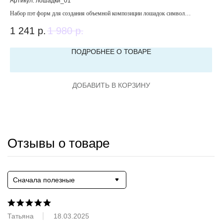
Артикул:
лошадки_01
Арт
Набор пэт форм для создания объемной композиции лошадок символ
Пэт
приходящего года.
1 241
р.
1 980
р.
6
ПОДРОБНЕЕ О ТОВАРЕ
ДОБАВИТЬ В КОРЗИНУ
Отзывы о товаре
Сначала полезные
Татьяна
18.03.2025