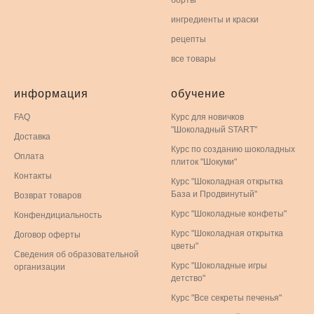
борты
ингредиенты и краски
рецепты
все товары
информация
обучение
FAQ
Курс для новичков
"Шоколадный START"
Доставка
Курс по созданию шоколадных
Оплата
плиток "Шокуми"
Контакты
Курс "Шоколадная открытка
База и Продвинутый"
Возврат товаров
Курс "Шоколадные конфеты"
Конфендициальность
Курс "Шоколадная открытка
Договор оферты
цветы"
Сведения об образовательной
Курс "Шоколадные игры
организации
детство"
Курс "Все секреты печенья"