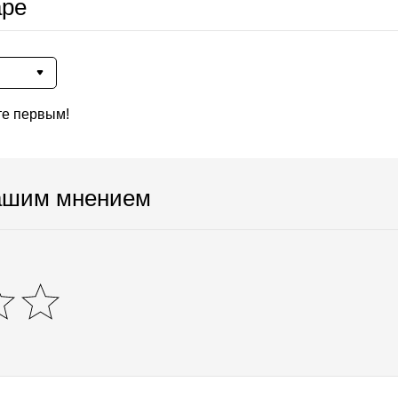
аре
те первым!
ашим мнением