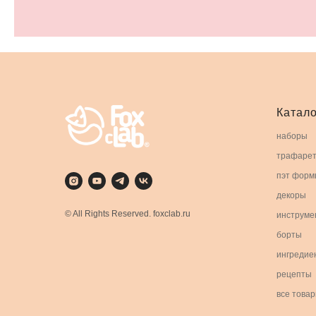
Катало
наборы
трафаре
пэт форм
декоры
© All Rights Reserved. foxclab.ru
инструме
борты
ингредие
рецепты
все това