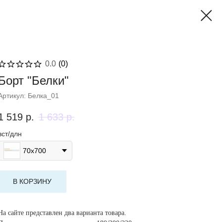
0.0
(
0
)
Борт "Белки"
Артикул:
Белка_01
1 519
р.
1 633
р.
вст/длн
70x700
В КОРЗИНУ
На сайте представлен два варианта товара.