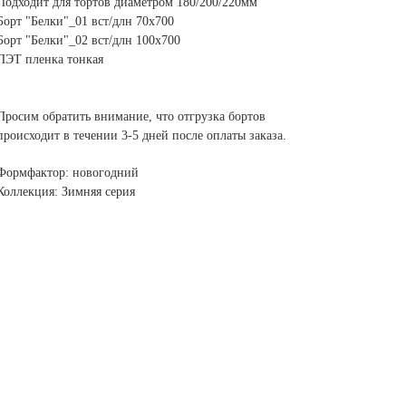
Подходит для тортов диаметром 180/200/220мм
Борт "Белки"_01 вст/длн 70х700
Борт "Белки"_02 вст/длн 100х700
ПЭТ пленка тонкая
Просим обратить внимание, что отгрузка бортов
происходит в течении 3-5 дней после оплаты заказа.
Формфактор: новогодний
Коллекция: Зимняя серия