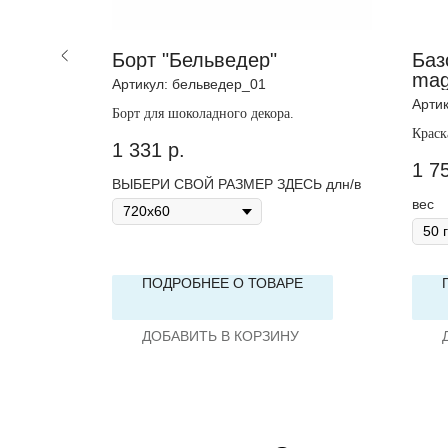
а"
Борт "Бельведер"
Баз
mag
Артикул:
бельведер_01
Арти
Борт для шоколадного декора.
Краск
1 331
р.
розов
1 7
СЬ длн/в
ВЫБЕРИ СВОЙ РАЗМЕР ЗДЕСЬ длн/в
вес
Е
ПОДРОБНЕЕ О ТОВАРЕ
ДОБАВИТЬ В КОРЗИНУ