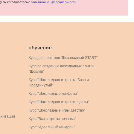
ку вы соглашаетесь с
политикой конфедециальности
обучение
Курс для новичков "Шоколадный START"
Курс по созданию шоколадных плиток
"Шокуми"
Курс "Шоколадная открытка База и
Продвинутый"
Курс "Шоколадные конфеты"
Курс "Шоколадная открытка цветы"
Курс "Шоколадные игры детство"
анизации
Курс "Все секреты печенья"
Курс "Идеальный макарон"