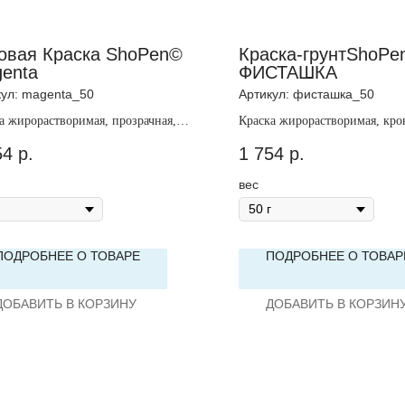
овая Краска ShoPen©
Краска-грунтShoPe
enta
ФИСТАШКА
кул:
magenta_50
Артикул:
фисташка_50
а жирорастворимая, прозрачная,
Краска жирорастворимая, кро
ая.
непрозрачная.
54
р.
1 754
р.
вес
ПОДРОБНЕЕ О ТОВАРЕ
ПОДРОБНЕЕ О ТОВАР
ДОБАВИТЬ В КОРЗИНУ
ДОБАВИТЬ В КОРЗИН