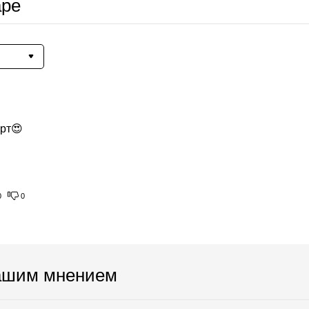
аре
орт😍
0
0
ашим мнением