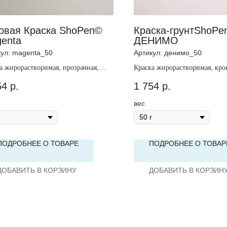
овая Краска ShoPen©
Краска-грунтShoPe
enta
ДЕНИМО
кул:
magenta_50
Артикул:
денимо_50
а жирорастворимая, прозрачная,
Краска жирорастворимая, кро
ая.
непрозрачная.
54
р.
1 754
р.
вес
ПОДРОБНЕЕ О ТОВАРЕ
ПОДРОБНЕЕ О ТОВАР
ДОБАВИТЬ В КОРЗИНУ
ДОБАВИТЬ В КОРЗИН