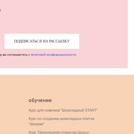
м
ПОДПИСАТЬСЯ НА РАССЫЛКУ
ку вы соглашаетесь с
политикой конфедециальности
обучение
Курс для новичков "Шоколадный START"
Курс по созданию шоколадных плиток
"Шокуми"
Курс "Шоколадная открытка База и