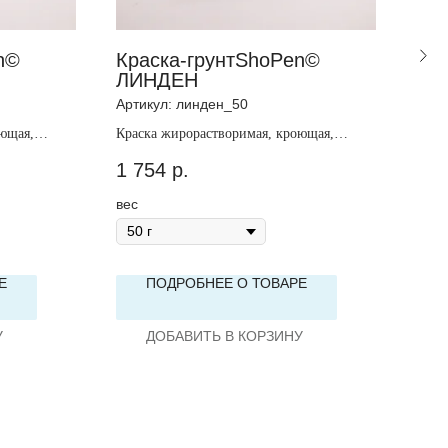
n©
Краска-грунтShoPen©
Бор
ЛИНДЕН
Арти
Артикул:
линден_50
Борт
ющая,
Краска жирорастворимая, кроющая,
1 2
непрозрачная.
1 754
р.
ВЫБ
вес
Е
ПОДРОБНЕЕ О ТОВАРЕ
У
ДОБАВИТЬ В КОРЗИНУ