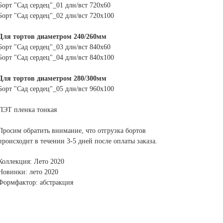
Борт "Сад сердец"_01 длн/вст 720х60
Борт "Сад сердец"_02 длн/вст 720х100
Для тортов диаметром 240/260мм
Борт "Сад сердец"_03 длн/вст 840х60
Борт "Сад сердец"_04 длн/вст 840х100
Для тортов диаметром 280/300мм
Борт "Сад сердец"_05 длн/вст 960х100
ПЭТ пленка тонкая
Просим обратить внимание, что отгрузка бортов
происходит в течении 3-5 дней после оплаты заказа.
Коллекция: Лето 2020
Новинки: лето 2020
Формфактор: абстракция