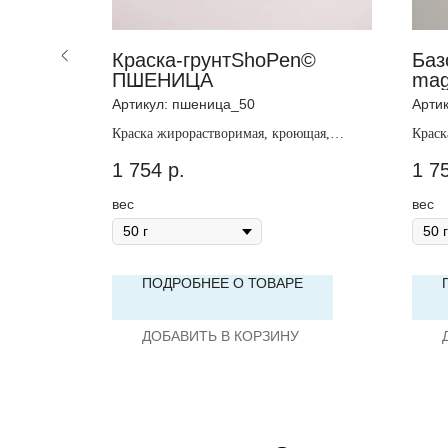
en©
Краска-грунтShoPen©
Баз
ПШЕНИЦА
mag
Артикул:
пшеница_50
Арти
ющая,
Краска жирорастворимая, кроющая,
Краск
непрозрачная.
розов
1 754
р.
1 7
вес
вес
Е
ПОДРОБНЕЕ О ТОВАРЕ
ДОБАВИТЬ В КОРЗИНУ