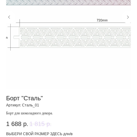
Борт "Сталь"
К
Артикул:
Сталь_01
Арт
Борт для шоколадного декора.
Кра
1 688
р.
1 815
р.
1 
ВЫБЕРИ СВОЙ РАЗМЕР ЗДЕСЬ длн/в
вес