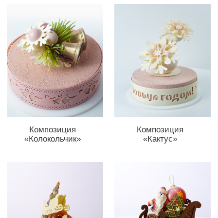
Композиция
Новогодний декор
«Шишки»
торта с шоколадным
шаром
Зарегистрироваться
БЕСПЛАТНО
1990
руб.
Композиция
«Матрешка»