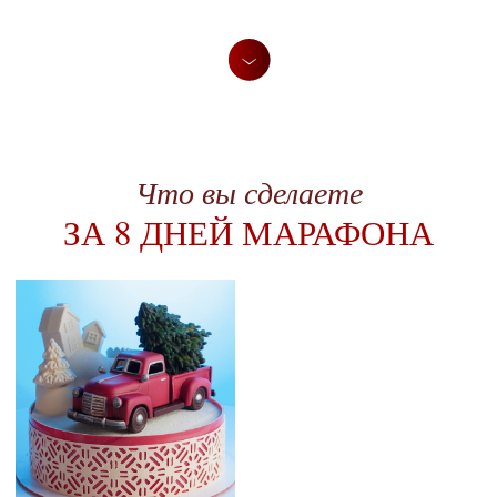
Композиция
Композиция
«Красный пикап»
«Блеск рождества»
Композиция
Композиция
«Рождественская
«Снегири на Ёлке»
деревенька»