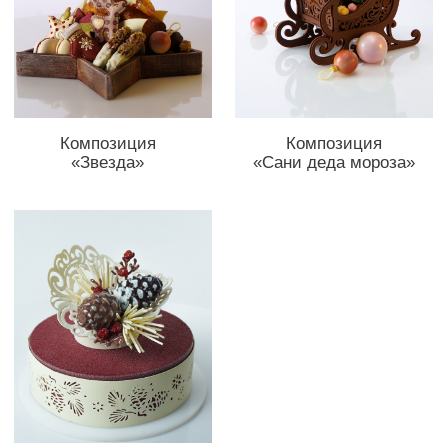
Участие
бесплатное!
Марафон проходит в чат-боте в
Телеграм. Для регистрации жмите на
кнопку ниже, переходите в бот и
нажмите /НАЧАТЬ
Пройти марафон в телеграм
БЕСПЛАТНО
1990 руб.