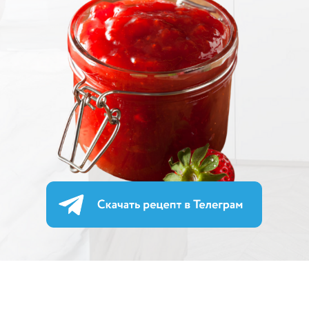
ОЛЬГА ПЕНИОЗА
Основатель Penioza School -
онлайн школы для премиальных
шоколатье
Международный консультант по
кондитерскому искусству
Соавтор книги "Кондитерская
витрина. Продажи на миллион"