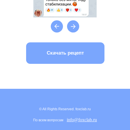
© All Rights Reserved. foxclab.ru
info@foxclab.ru
По всем вопросам