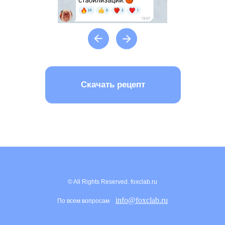
© All Rights Reserved. foxclab.ru
info@foxclab.ru
По всем вопросам