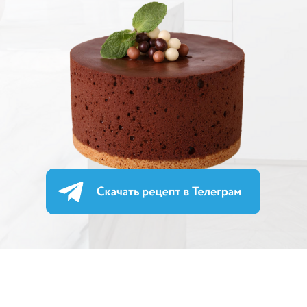
ОЛЬГА ПЕНИОЗА
Основатель Penioza School -
онлайн школы для премиальных
шоколатье
Международный консультант по
кондитерскому искусству
Соавтор книги "Кондитерская
витрина. Продажи на миллион"